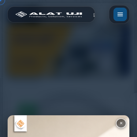
Liquid Detector
×
WhatsApp
+62 852-8571-1081