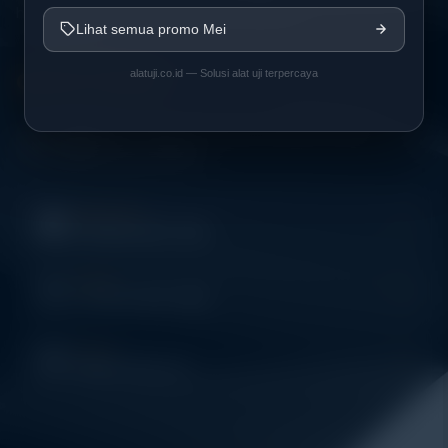
hingga sistem data logging dan kalibrasi.
Lihat semua promo Mei
alatuji.co.id — Solusi alat uji terpercaya
Get In Touch
Address:
Jl. Radin Inten II No. 62 Duren Sawit –
Jakarta Timur 13440
WHATSAPP
+62 852-8571-1081
PHONE
+62 852-8571-1081
E-MAIL
eki@alatuji.com