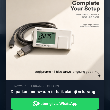
Chat Sekarang
Alatuji adalah penyedia solusi alat uji, alat ukur, dan
PENAWARAN TERBATAS • MEI 2026
instrumentasi untuk kebutuhan industri. Kami
Dapatkan penawaran terbaik alat uji sekarang!
menyediakan berbagai peralatan pengujian mulai dari
material & mechanical testing, non-destructive testing
Hubungi via WhatsApp
(NDT), environmental monitoring, sensor & instrumentasi,