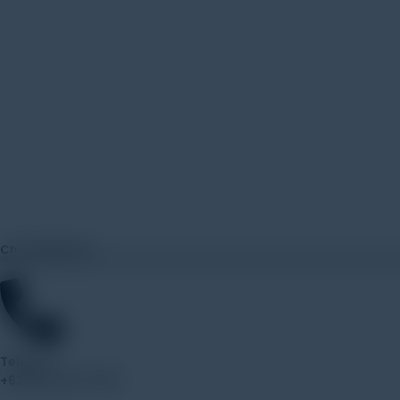
Chat Sekarang
Telepon
+62 852-8571-1081