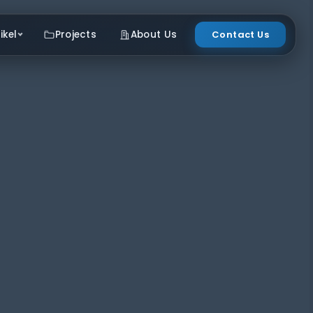
ikel
Projects
About Us
Contact Us