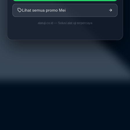
Lihat semua promo Mei
alatuji.co.id — Solusi alat uji terpercaya