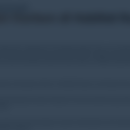
 Karbon di Habitat 
titut Riset Lingkungan dan Ekologi Kelautan Korea, dan Institut
 penyerapan karbon atau sekuestrasi karbon sebagai respons
uan untuk menentukan efek dari tanah tandus di habitat yang di
 penyimpanan karbon dioksida (CO2) dari atmosfir atau perai
klim.
nherent dan data lapangan yang bisa dikumpulkan oleh penyel
t dan real-time.