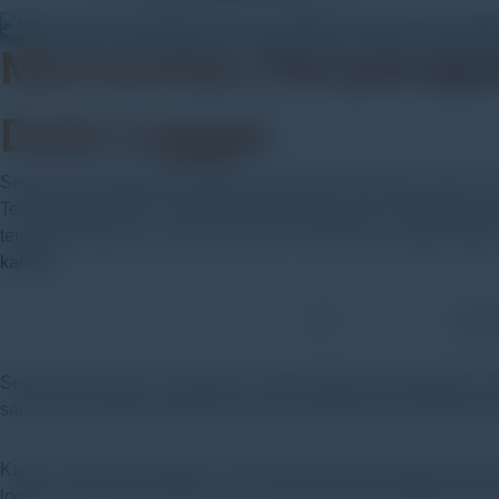
Memantau Penyerapan
Data Logger
Sebuah tim peneliti dari Universitas Nasional Kunsan Korea, Ins
Technology (KIOST) melakukan penelitian untuk mengevaluasi
terumbu karang di Laut Timur Korea. Penelitian ini juga bertuj
karbon
.
Sekuestrasi karbon merupakan suatu langkah penangkapan atau
salah satu langkah mitigasi pemanasan global dan perubahan i
Karena menyelam dengan scuba diving memiliki bahaya yang i
logger pada ruang inkubasi in situ agar data yang didapat akura