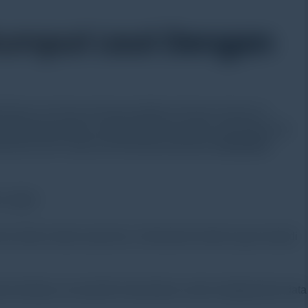
Rumput Laut Dengan
 Riset Laut Timur di Korea Institute of Ocean Science &
 terhadap perubahan metabolisme komunitas makroalga atau
dominasi oleh rumput laut terhadap kapasitas
sekuestrasi
ran dalam waktu yang lama. Sekuestrasi karbon juga menjadi
am terbatas, tim peneliti memutuskan untuk menggunakan data