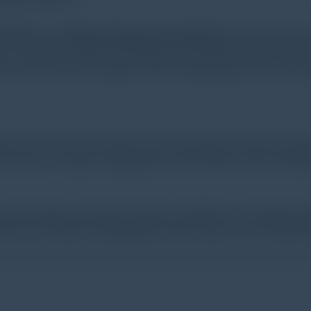
26-001)
dan H
OBO pH/Temperature (MX2501)
untuk melakuka
/L, sementara HOBO pH/Temperature dilengkapi dengan tekno
onnect. Kedua data logger tersebut dipasang pada dua ruang i
kan dan akurat, tim peneliti hanya memerlukan bantuan peny
a teratur, tim dapat menggunakan data tersebut untuk membuat p
m peneliti dapat memahami dinamika metabolisme makroalga den
penurunan potensi penghilangan karbon pada sore hari akibat fot