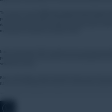
Tim tersebut memilih
HOBO Data Logger Dissolved Oxygen (U
pemantauan yang terjangkau dengan akurasi mencapai 0,2 mg
data, dan kalibrasi dengan menggunakan aplikasi gratis HOBOc
makroalga dan kapasitas penyerapan karbon.
Karena data logger HOBO memberikan data yang dapat diandal
pengunduhan data secara periodik. Karena data diperoleh secar
sekuestrasi karbon).
Karena data logger merekam data pada interval satu menit, ti
harian dari makroalga pada siang hari, serta fenomena seperti 