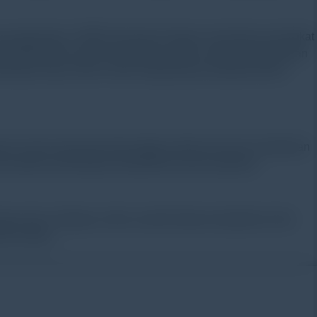
n pengamatan. HOBO Dissolved Oxygen merupakan perangkat
logi Bluetooth yang memudahkan proses setup, pengunduhan
nkubasi dasar aliran untuk mengevaluasi produksi primer
elam untuk memasang data logger pertama kali dan melakukan
rotokol perhitungan produktivitas (yaitu kapasitas
gan baik. Sebagai contoh, peneliti dapat mengetahui ritme
o-inhibisi.