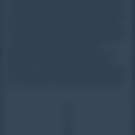
yang sama. Mengingat ukuran area lahan basah yang
memberi makan danau, tim tahu bahwa curah hujan 2,8
inci biasanya akan membuat kenaikan danau lebih dari
lima inci. Namun, karena data stasiun, mereka dapat
menyimpulkan bahwa lahan basah menyerap sebagian
besar curah hujan, sehingga memiliki dampak positif
yang signifikan terhadap ekosistem daerah
tersebut. Tim juga merasa sangat terbantu memiliki
kemampuan untuk melihat kondisi iklim dan data
ketinggian air secara bersamaan di dasbor yang sama,
dan mengunduh data dari tiga stasiun sebagai satu file
data untuk analisis mendalam dalam program statistik.
H
O
B
O