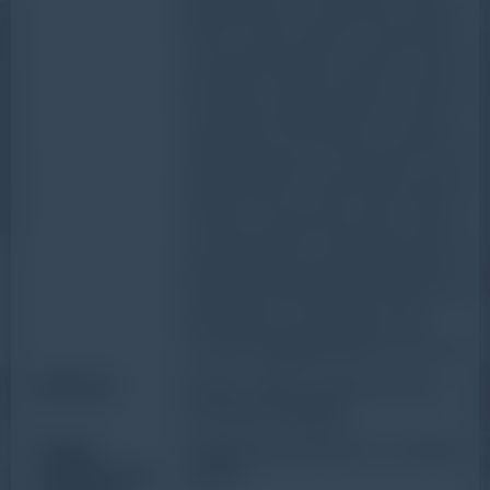
life.Maximum connection rates with
built-in solar panel, in full sun:10 mi
connections year round for latitude
less than ±40°10 minute connectio
through three seasons in other regi
reduced to 30 minute connections i
winterMaximum connection rates w
external 5W or 15W solar panels:10
minute connections year round, in fu
sunConnection rate with external s
panels may be less if deployed in pa
sunBattery life without solar rechar
with hourly connections and
1 minute logging:RX2104: 2 months
Memory
16 MB, 1 million measurements,
continuous logging
Alarm
Logging interval plus 2–4 minutes,
Notification
typical