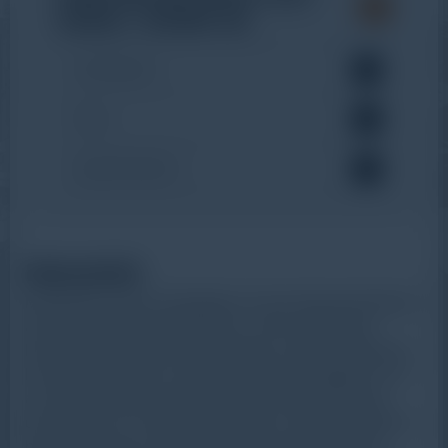
Station - RX2100-WL
Gambaran
Fitur
Specifications
Masalah
Mengetahui bahwa ketinggian air dan data pemantauan
aliran yang akurat adalah kunci untuk melindungi
habitat lahan basah yang berharga, sebuah organisasi
konservasi di Illinois mulai memantau ketinggian air di
area lahan basah seluas 65 hektar yang mencakup
danau seluas 15 hektar. Kelompok ini ingin memahami
bagaimana lahan basah/danau merespons kondisi