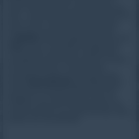
yang terjangkau menawarkan solusi terpadu dan
ringkas untuk pemantauan di masing-masing dari tiga
lokasi – sungai, danau di dalam lahan basah, dan lahan
basah itu sendiri. Dengan kemampuan komunikasi
seluler untuk secara langsung memasukkan data
HOBOlink
ke
, platform perangkat lunak berbasis cloud
Onset
, stasiun ini memungkinkan pengguna untuk
membuat dasbor mereka sendiri, mengakses data,
mengonfigurasi alarm teks/email otomatis, dan melihat
tren terkini dalam grafik – semuanya dengan
memanfaatkan perangkat apa pun dengan koneksi
Stasiun MicroRX
internet.
juga dilengkapi dengan
sensor tekanan barometrik terintegrasi dan sensor
ketinggian air non-vented perawatan rendah, dan
memiliki lima input untuk sensor plug-and-play untuk
memantau parameter cuaca seperti curah hujan, radiasi
matahari, suhu, dan kelembaban.