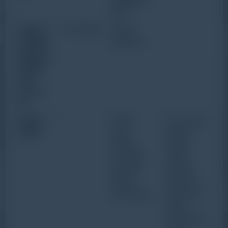
W1
)
Sensor
Termasuk
Dibeli
Keting
terpisah
gian Ai
r (MX2
001-
xx-xx-
S)
Paket
–
Paket
Termasuk
Data
data
dalam
seluler
harga
tersedia
untuk
dengan
stasiun
biaya
WiFi dan
tambahan
Ethernet;
Biaya
tambahan