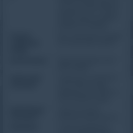
to 13 ft) of water depth at
sea level, or 0 to 7 m (0 to
23 ft) of water at 3,000 m
(10,000 ft) of altitude
Factory
69 to 145 kPa (10 to 21 psia),
Calibrated
0° to 40°C (32° to 104°F)
Range
Burst Pressure
310 kPa (45 psia) or 18 m
(60 ft) depth
Water Level
Typical error: ±0.075% FS,
Accuracy*
0.3 cm (0.01 ft) water
Maximum error: ±0.15% FS,
0.6 cm (0.02 ft) water
Raw Pressure
±0.3% FS, 0.43 kPa
Accuracy**
(0.63 psi) maximum error
Resolution
<0.014 kPa (0.002 psi),