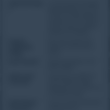
Operation Rang
0 to 207 kPa (0 to 30 psia);
e
approximately 0 to 9 m (0
to 30 ft) of water depth at
sea level, or 0 to 12 m (0 to
40 ft) of water at 3,000 m
(10,000 ft) of altitude
Factory
69 to 207 kPa (10 to 30
Calibrated
psia), 0° to 40°C (32° to
Range
104°F)
Burst Pressure
310 kPa (45 psia) or 18 m
(60 ft) depth
Water Level
Typical error: ±0.05% FS,
Accuracy*
0.5 cm (0.015 ft) water
Maximum error: ±0.1% FS, 1.0
cm (0.03 ft) water
Raw Pressure
±0.3% FS, 0.62 kPa (0.09 psi)
Accuracy**
maximum error