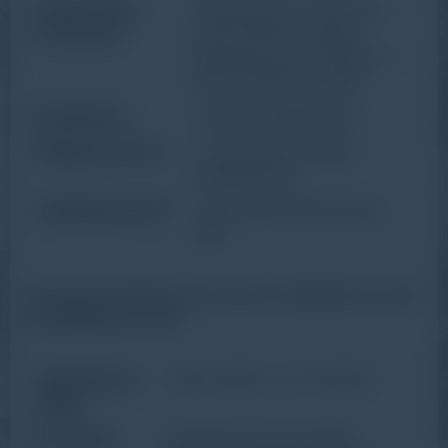
Water Level
Typical error: ±0.075% FS,
Accuracy*
0.3 cm (0.01 ft) water
Maximum error: ±0.15% FS,
0.6 cm (0.02 ft) water
Resolution
<0.01 kPa (0.0015 psi)
Response Time
<1 second at a stable
temperature
Stability (Drift)
<0.01 kPa (0.0015 psi) per
year
Temperature (Water Level Sensors MX2001-0x-SS-S
and MX2001-0x-Ti-S):
Operation R
-20° to 50°C (-4° to 122°F)
ange
Accuracy
±0.44°C from 0° to 50°C