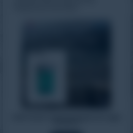
Leak Tester: Definisi, Fungsi, dan Cara
Penggunaannya untuk Industri
HOBO Pendant Temperature/Light Data Logger
UA-002-64