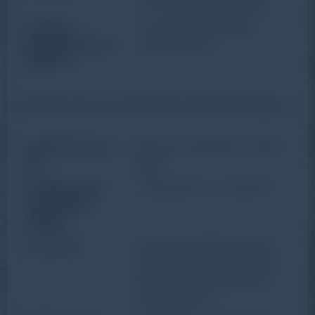
0.14 cm (0.005 ft) water
Pressure
<1 second at a stable
Response Time
temperature
(90%)***
Barometric Pressure (RX2103 and RX2104 station):
Operation Ran
66 to 107 kPa (9.57 to 15.52
ge
psia)
Temperature
-20 to 50°C (-4 to 122°C)
Calibrated
Range
Accuracy
±0.2 kPa (±0.029 psi) over
full temperature range at
fixed pressure; maximum
error ±0.5% FS