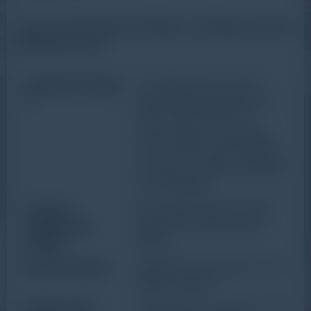
Pressure (Absolute) And Water Level Measurements
MX2001-03-SS-S:
Operation Rang
0 to 850 kPa (0 to 123.3
e
psia); approximately 0 to
76.5 m (0 to 251 ft) of
water depth at sea level,
or 0 to 79.5 m (0 to 262 ft)
of water at 3,000 m (10,000
ft) of altitude
Factory
69 to 850 kPa (10 to 123.3
Calibrated
psia), 0° to 40°C (32° to
Range
104°F)
Burst Pressure
1,200 kPa (174 psia) or 112 m
(368 ft) depth
Water Level
Typical error: ±0.05% FS, 3.8