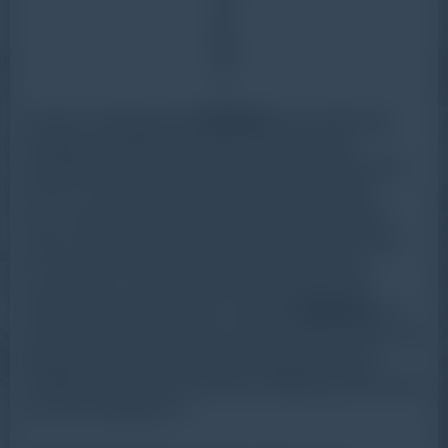
0
0-
W
L
HOBOlink
Dengan menggunakan
, tim peneliti juga
mengatur pemberitahuan alarm otomatis untuk
diperingatkan melalui teks dan/atau email ketika lebih
dari 0,5” curah hujan terjadi dalam periode empat
jam. Pemberitahuan tersebut memberi tahu mereka
kapan harus pergi ke lokasi untuk mengambil sampel
air yang akan diuji karena kekhawatiran tentang
kemungkinan residu pupuk dari ladang pertanian
HOBOlink
terdekat masuk ke limpasan. Dengan
, tim
juga dapat memantau lahan basah secara real time, dan
mereka merasa sangat mudah menggunakan fitur
HOBOlink yang secara otomatis menghitung debit aliran
dari data ketinggian air.