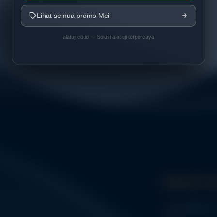
Lihat semua promo Mei
alatuji.co.id — Solusi alat uji terpercaya
Get In 
Address: