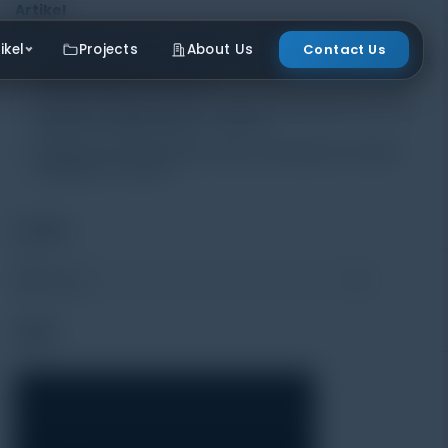
Artikel
ikel
Projects
About Us
Contact Us
Mengenal Pentingnya Package Testing Equipment untuk Kualitas
Produk Industri
20 July 2026
Pentingnya Menggunakan Package Testing Equipment untuk
Menjamin Kualitas Produk
17 July 2026
Pentingnya Package Quality Tester untuk Menjamin Kualitas
Kemasan
13 July 2026
Produk
Video