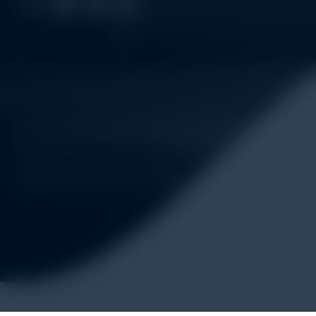
Alatuji adalah penyedia solusi alat uji, alat ukur, dan instrum
kebutuhan industri. Kami menyediakan berbagai peralatan pe
material & mechanical testing, non-destructive testing (ND
monitoring, sensor & instrumentasi, hingga sistem data loggin