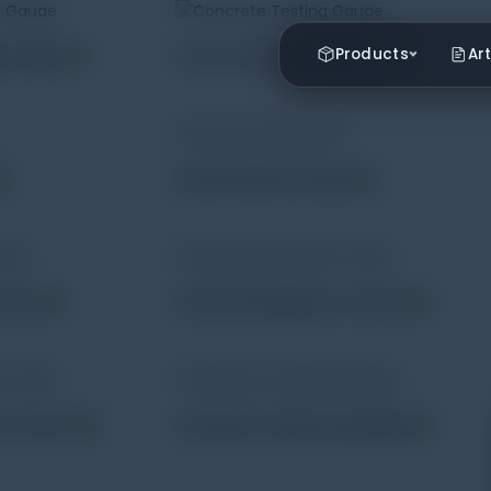
Products
Art
s Gauge
(7)
Concrete Testing Gauge
(3)
1)
Industrial Borescope
(1)
ester
(2)
Surface Roughness Tester
(5)
ss tester
(11)
ultrasonic thickness gauge
(7)