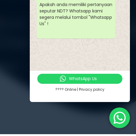
Apakah anda memiliki pertanyaan
seputar NDT? Whatsapp kami
segera melalui tombol "Whatsapp
PP
Us" !
-8571-1081
-8571-1081
tuji.com
WhatsApp Us
???? Online | Privacy policy