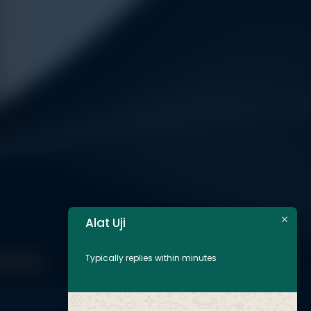
Alat Uji
Touch
Typically replies within minutes
Jl. Radin Inten II No. 62 Duren Sawit – Jakarta Timur 13440