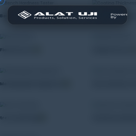
Bench Hardness Tester
(10)
Coating Thicknes
Flaw Detector
(2)
Holiday Detector
(
Metallographic Equipment
(8)
Shore Hardness T
tree monitoring
(11)
ultrasonic hardne