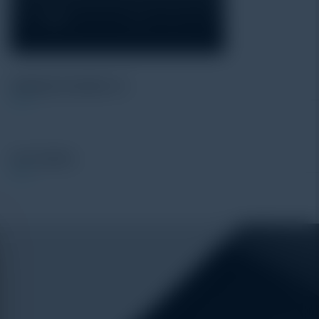
Alatuji as member of:
Our Vendor: