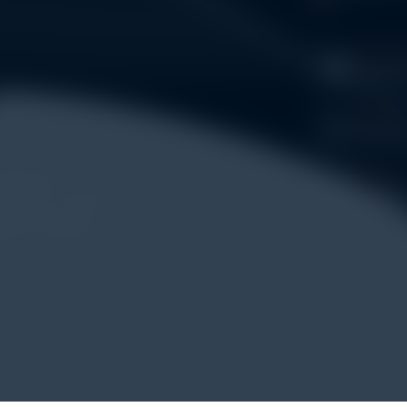
WHATSA
+62 852
PHONE
+62 852
entasi untuk
E-MAIL
ngujian mulai dari
eki@ala
T), environmental
g dan kalibrasi.