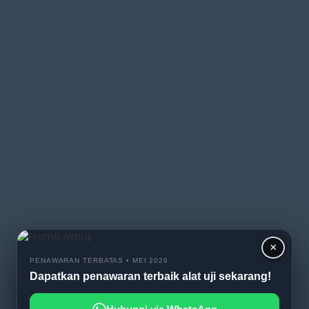
×
PENAWARAN TERBATAS • MEI 2026
Dapatkan penawaran terbaik alat uji sekarang!