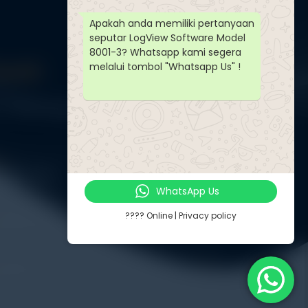
Apakah anda memiliki pertanyaan
seputar LogView Software Model
8001-3? Whatsapp kami segera
Touch
melalui tombol "Whatsapp Us" !
Jl. Radin Inten II No. 62 Duren Sawit – Jakarta Timur 13440
PP
-8571-1081
WhatsApp Us
???? Online | Privacy policy
-8571-1081
tuji.com