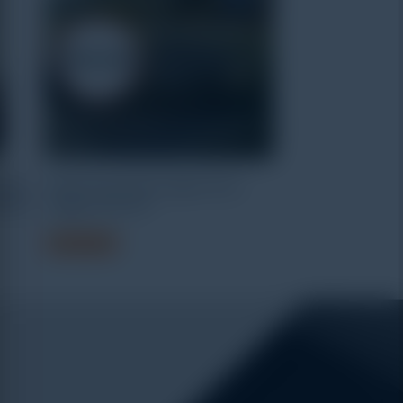
uter
HOBO Dissolved Oxygen Data
ersal
Logger U26-001
Read more