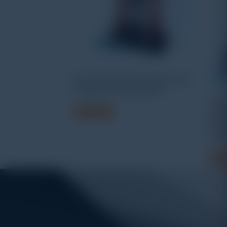
PLS-1000 multi-energizer servo
fatigue testing machine
WEW
Read more
micr
hydra
mac
Read