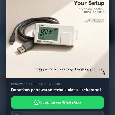
/300C/600C/1000C
WEW-300D/600D microcomp
ocomputer screen display
screen display hydraulic univ
ulic universal testing
testing machine
hine
Read more
 more
PENAWARAN TERBATAS • MEI 2026
Dapatkan penawaran terbaik alat uji sekarang!
Hubungi via WhatsApp