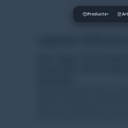
Products
Art
LogView Software
Data Logger, Alat Perekam
Instruments, Alat Perekam
Geotechnic
LogView Software menyederhanakan tugas konfig
data, dan pengurangan data menggunakan GEOKON 
Datalogger. Perangkat lunak ini mudah digunakan
explorer “tree” di panel sebelah kiri dan “Views
untuk konfigurasi, koneksi, pengukuran dan peng
waktu nyata, monitor grafis dan emulator termina