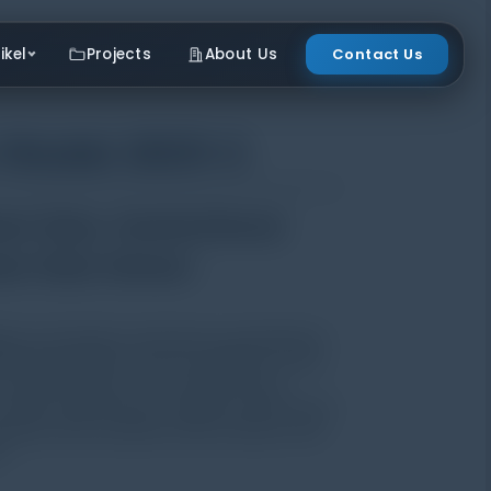
ikel
Projects
About Us
Contact Us
 Model 8001-3
an Data, Geotechnical
an Data Sensor
urasi, komunikasi, pemantauan, pengumpulan
Model 8001 (LC-1) dan Seri 8002 (LC-2) Seri
, aplikasi berbasis menu, dengan Project
” di panel sebelah kanan. LogView termasuk layar
umpulan data, ditambah monitor berbasis teks
l.