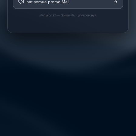
Lihat semua promo Mei
alatuji.co.id — Solusi alat uji terpercaya