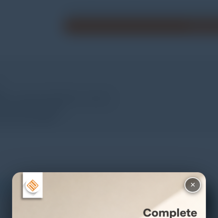
Minta P
P
gher running at 500 MHz or better
re (recommended)
e (recommended)
×