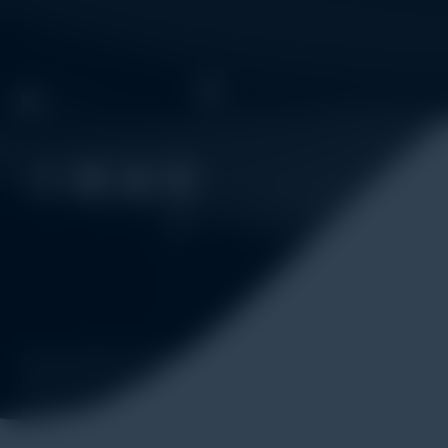
Alatuji adalah penyedia solusi alat uji, alat ukur, dan instrum
kebutuhan industri. Kami menyediakan berbagai peralatan pe
material & mechanical testing, non-destructive testing (ND
monitoring, sensor & instrumentasi, hingga sistem data loggin