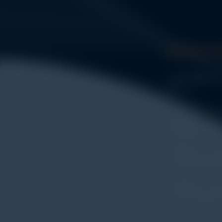
Get In 
Address:
WHATSA
+62 852
PHONE
+62 852
entasi untuk
E-MAIL
ngujian mulai dari
eki@ala
T), environmental
g dan kalibrasi.