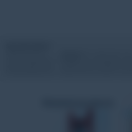
Specifications
Operating Systems:
Windows®
10, 7, Vista, XP Pro, or X
Processor Requirements:
Pentium®
IV (or equivalent) or hi
Memory Requirements: 64 MB (minimum), 256 MB or mo
Hard Disk Requirements: 20 MB (minimum), 30 MB or mor
Related products