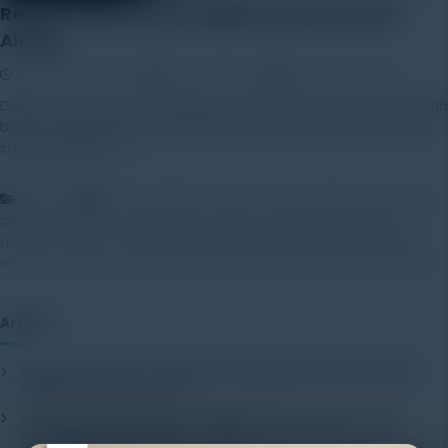
Rekomendasi Alat Pengukur Getaran dari
Alatuji
18 November 2025
Rayhan Alfaza
Leave a Comment
Dalam dunia industri, menjaga kondisi mesin tetap stabil adalah
bagian penting dari operasional yang aman dan efisien. Salah
satu perangkat […]
,
,
Artikel
alat maintenance mesin
alat monitoring mesin
alat
,
,
,
pengukur getaran
alat pengukur vibrasi
alat uji getaran
alat ukur
,
,
,
getaran industri
mesin industri
rekomendasi alat getaran
vibration
,
,
,
analyzer
vibration measurement tools
vibration meter
vibration tester
Artikel
Mengenal Pentingnya Package Testing Equipment untuk Kualitas
Produk Industri
20 July 2026
Pentingnya Menggunakan Package Testing Equipment untuk
Menjamin Kualitas Produk
17 July 2026