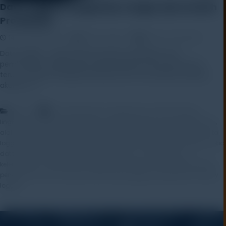
Data Logger | Pengertian, Fungsi, dan Contoh
Produknya
14 November 2025
Rayhan Alfaza
Leave a Comment
Data Logger – Dalam dunia industri, penelitian, dan
pemantauan lingkungan, pengumpulan informasi secara
terus-menerus sangat penting untuk memastikan kualitas,
akurasi, […]
,
Artikel
alat laboratorium lingkungan
alat monitoring
,
,
,
,
lingkungan
alat pencatat data
alat rekam data
alat uji lingkungan
,
,
,
,
alatuji.co.id
data acquisition
data logger
data logger industri
data
,
,
,
logger portable
data logging system
environmental data logger
hobo
,
,
data logger
logger suhu dan kelembaban
monitoring suhu
,
,
,
kelembaban
mx2301a data logger
pencatat suhu dan kelembaban
,
,
pengukuran suhu otomatis
sensor data logger
temperature humidity
logger