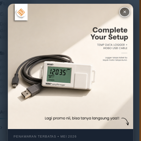
Fungsinya
×
30 October 2025
Rayhan Alfaza
Dalam industri modern, kualitas produk tidak hanya dinilai dari
desain atau bahan yang digunakan, tetapi juga dari
ketahanannya terhadap kondisi […]
,
,
Artikel
alat uji lingkungan
Environmental Test Chamber
,
,
industrial testing equipment
kontrol kualitas industri
laboratorium
,
,
,
pengujian
pengujian kualitas material
pengujian produk manufaktur
,
,
pengujian suhu dan kelembapan
peralatan uji industri
R&D testing
,
,
equipment
simulasi lingkungan industri
temperature humidity
,
,
,
chamber
test chamber programmable
uji ketahanan material
uji
stabilitas produk
Artikel
Mengenal Pentingnya Package Testing Equipment untuk Kualitas
Produk Industri
20 July 2026
PENAWARAN TERBATAS • MEI 2026