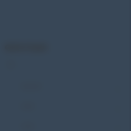
menyediakan berbagai peralatan pengujian mulai dari
material & mechanical testing, non-destructive testing
(NDT), environmental monitoring, sensor & instrumentasi,
hingga sistem data logging dan kalibrasi.
Get In Touch
Address:
Jl. Radin Inten II No. 62 Duren Sawit –
Jakarta Timur 13440
WHATSAPP
+62 852-8571-1081
PHONE
+62 852-8571-1081
E-MAIL