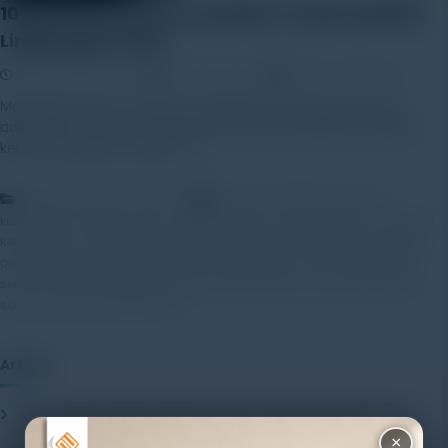
10 Manfaat Sound Level Meter untuk Kualitas
Lingkungan Kerja
21 November 2025
Rayhan Alfaza
Leave a Comment
Memahami Apa Itu Sound Level Meter Sound level meter
adalah alat ukur yang digunakan untuk mengetahui tingkat
kebisingan dalam satuan […]
,
,
Artikel
Education Center
alat ukur akustik
alat ukur
,
,
,
kebisingan
alat ukur polusi suara
alat ukur suara industri
monitoring
,
,
,
,
kebisingan
noise monitoring system
noise sensor
pengukur desibel
,
,
,
perangkat monitoring suara
sensor kebisingan
sensor lingkungan
,
,
,
sensor suara outdoor
smart environment sensor
sound level meter
sound noise sensor RK300-06
Artikel
Mengenal Pentingnya Package Testing Equipment untuk Kualitas
Produk Industri
20 July 2026
×