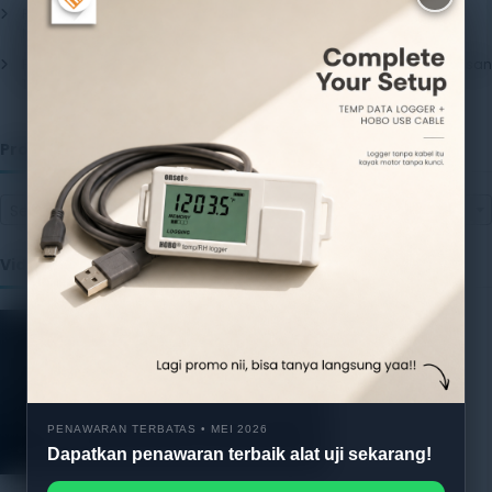
Pentingnya Menggunakan Package Testing Equipment untuk
Menjamin Kualitas Produk
17 July 2026
Pentingnya Package Quality Tester untuk Menjamin Kualitas Kemasan
13 July 2026
Produk
Select a category
Video
PENAWARAN TERBATAS • MEI 2026
Dapatkan penawaran terbaik alat uji sekarang!