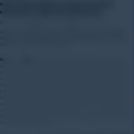
Rain Gauge Diagram: Penjelasan Detail
Komponen, Fungsi, dan Interpretasi
2 June 2025
Rayhan Alfaza
Leave a Comment
Dalam bidang klimatologi dan hidrologi terapan, rain gauge
diagram memegang peranan penting sebagai alat visualisasi
data curah hujan. Tidak hanya […]
,
,
Artikel
alat monitoring banjir
alat pemantau cuaca
alat
,
,
,
pemantau hujan otomatis
alat pengukur presipitasi
alat ukur hujan
,
,
automatic rain gauge
cloud-based rainfall monitoring
curah hujan
,
,
,
real-time
data logger rain gauge
environmental monitoring system
,
,
,
hujan dan iklim sensor
integrasi GIS dan rain gauge
iot rain sensor
,
,
,
kalibrasi rain gauge
manual rain gauge
pengukur intensitas hujan
,
,
,
presipitasi sensor
rain gauge
rain gauge untuk hidrologi
rain gauge
,
,
,
untuk pertanian
rainfall data acquisition system
sensor curah hujan
,
,
,
sensor tipping bucket
sistem pemantauan cuaca
smart rain gauge
,
,
teknologi monitoring hujan
tipping bucket rain gauge
weather station
,
sensor
wireless rain gauge