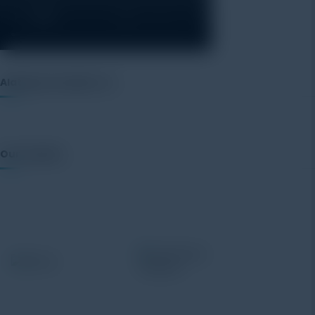
Alatuji as member of:
Our Vendor: