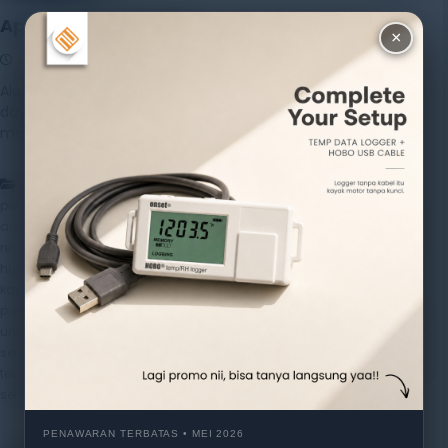
Apa Itu Rain Gauge?
×
2 June 2025
Rayhan Alfaza
Leave a Comment
Alat Uji – Dalam dunia meteorologi dan pengelolaan sumber
daya air, Rain Gauge atau alat pengukur curah hujan
merupakan salah […]
,
,
Artikel
alat monitoring banjir
alat pemantau cuaca
alat
,
,
,
pemantau hujan otomatis
alat pengukur presipitasi
alat ukur hujan
,
,
automatic rain gauge
cloud-based rainfall monitoring
curah hujan
,
,
,
real-time
data logger rain gauge
environmental monitoring system
,
,
,
hujan dan iklim sensor
integrasi GIS dan rain gauge
iot rain sensor
,
,
,
kalibrasi rain gauge
manual rain gauge
pengukur intensitas hujan
,
,
,
presipitasi sensor
rain gauge
rain gauge untuk hidrologi
rain gauge
,
,
,
untuk pertanian
rainfall data acquisition system
sensor curah hujan
,
,
,
sensor tipping bucket
sistem pemantauan cuaca
smart rain gauge
,
,
teknologi monitoring hujan
tipping bucket rain gauge
weather station
,
sensor
wireless rain gauge
PENAWARAN TERBATAS • MEI 2026