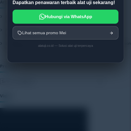
Artikel
Dapatkan penawaran terbaik alat uji sekarang!
Mengenal Pentingnya Package Testing Equipment untuk Kualitas
Hubungi via WhatsApp
Produk Industri
20 July 2026
Pentingnya Menggunakan Package Testing Equipment untuk
Lihat semua promo Mei
Menjamin Kualitas Produk
17 July 2026
Pentingnya Package Quality Tester untuk Menjamin Kualitas Kemasan
alatuji.co.id — Solusi alat uji terpercaya
13 July 2026
Produk
Video