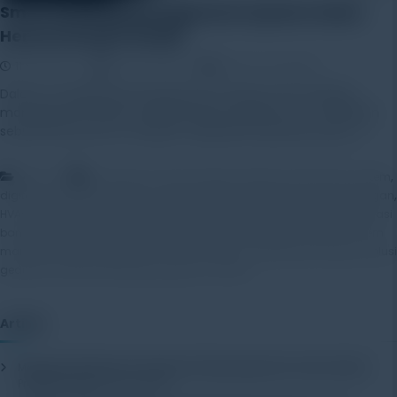
Smart Building Management System Solusi
Hemat Energi Terbaik
11 April 2025
Rayhan Alfaza
Leave a Comment
Dalam era digitalisasi infrastruktur, konsep smart building
management system (SBMS) bukan sekadar tren, melainkan
sebuah kebutuhan strategis. Pengelolaan gedung yang […]
,
,
Artikel
bangunan hemat energi
building automation system
,
,
,
digitalisasi properti
efisiensi energi gedung
gedung ramah lingkungan
,
,
,
HVAC otomatis
IoT untuk gedung
monitoring energi real-time
otomasi
,
,
,
bangunan
penghematan energi
sistem manajemen fasilitas
sistem
,
,
manajemen gedung pintar
smart building management system
solusi
,
gedung modern
teknologi bangunan cerdas
Artikel
Mengenal Pentingnya Package Testing Equipment untuk Kualitas
Produk Industri
20 July 2026