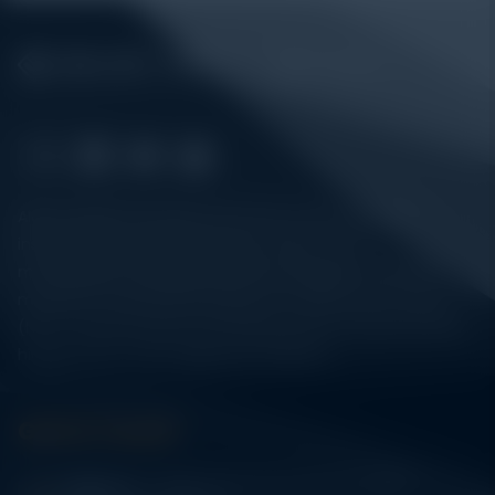
Alatuji adalah penyedia solusi alat uji, alat ukur, dan
instrumentasi untuk kebutuhan industri. Kami
menyediakan berbagai peralatan pengujian mulai dari
material & mechanical testing, non-destructive testing
(NDT), environmental monitoring, sensor & instrumentasi,
hingga sistem data logging dan kalibrasi.
Get In Touch
Address:
Jl. Radin Inten II No. 62 Duren Sawit –