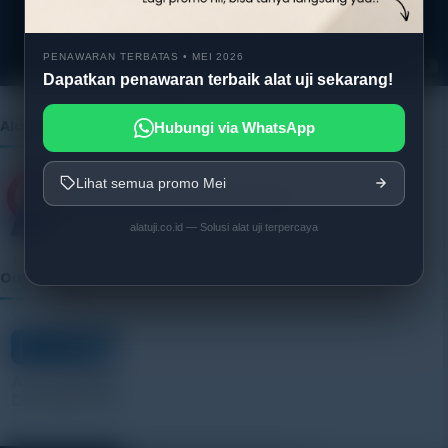
y
e
r
PENAWARAN TERBATAS • MEI 2026
Dapatkan penawaran terbaik alat uji sekarang!
Alatuji as member of:
Hubungi via WhatsApp
Lihat semua promo Mei
alatuji.co.id — Solusi alat uji terpercaya
Our Vendor: