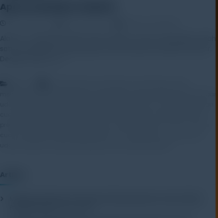
Apa Itu Weather Station?
16 June 2025
Rayhan Alfaza
Leave a Comment
Alat Uji – Weather Station atau stasiun cuaca merupakan salah
satu perangkat penting dalam pemantauan kondisi atmosfer.
Dengan alat ini, […]
,
,
,
Artikel
analisis iklim
arah angin
curah hujan
data
,
,
,
,
meteorologi
energi terbarukan
kecepatan angin
kelautan
kelembaban
,
,
,
,
udara
konstruksi
mitigasi bencana
pemantauan cuaca
pemodelan
,
,
,
,
,
cuaca
penerbangan
perangkat cuaca
pertanian
perubahan iklim
,
,
,
,
prediksi cuaca
prediksi iklim
radiasi matahari
sensor cuaca
sensor
,
,
,
cuaca otomatis
sistem pemantauan cuaca
stasiun cuaca
suhu
,
,
,
udara
Tekanan udara
teknologi cuaca
weather station
Artikel
Mengenal Pentingnya Package Testing Equipment untuk Kualitas
Produk Industri
20 July 2026