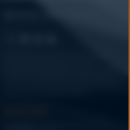
Alatuji adalah penyedia solusi alat uji, alat ukur, dan
instrumentasi untuk kebutuhan industri. Kami
menyediakan berbagai peralatan pengujian mulai dari
material & mechanical testing, non-destructive testing
(NDT), environmental monitoring, sensor & instrumentasi,
hingga sistem data logging dan kalibrasi.
Get In Touch
Address:
Jl. Radin Inten II No. 62 Duren Sawit –