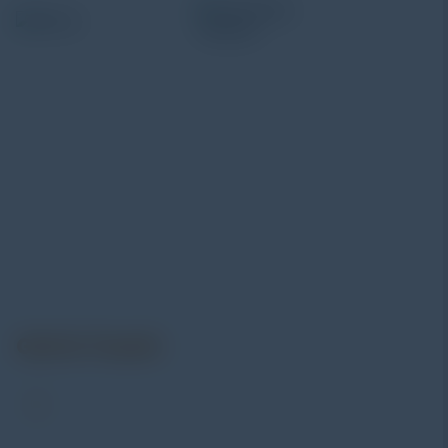
Alatuji adalah penyedia solusi alat uji, alat ukur, dan
instrumentasi untuk kebutuhan industri. Kami
menyediakan berbagai peralatan pengujian mulai dari
material & mechanical testing, non-destructive testing
(NDT), environmental monitoring, sensor & instrumentasi,
hingga sistem data logging dan kalibrasi.
Get In Touch
Address:
Jl. Radin Inten II No. 62 Duren Sawit –
Jakarta Timur 13440