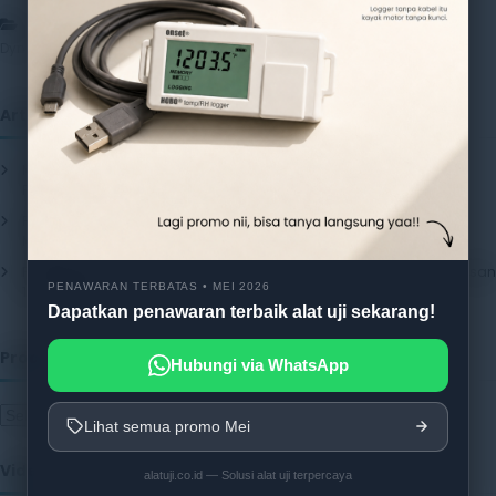
,
,
,
,
Artikel
Detector
Dynamic
DynamicTest
DynaRoot
,
,
,
DynaTrunk
forest
root
tree
Artikel
Mengenal Pentingnya Package Testing Equipment untuk Kualitas
Produk Industri
20 July 2026
Pentingnya Menggunakan Package Testing Equipment untuk
Menjamin Kualitas Produk
17 July 2026
Pentingnya Package Quality Tester untuk Menjamin Kualitas Kemasan
PENAWARAN TERBATAS • MEI 2026
13 July 2026
Dapatkan penawaran terbaik alat uji sekarang!
Produk
Hubungi via WhatsApp
Lihat semua promo Mei
Video
alatuji.co.id — Solusi alat uji terpercaya