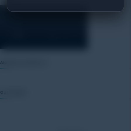
Alatuji as member of:
Our Vendor: