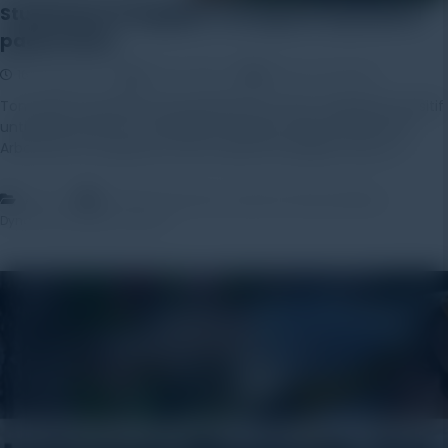
Studi Kasus Pengujian Tomografi Impedansi
pada Pohon
16 August 2021
Rayhan Alfaza
Leave a Comment
Tomografi Impedansi Dari geofisika Arus dan Tegangan Sensitif
untuk konsentrat ion Ketidakhomogenan dapat ditemukan
ArborElcetro Pengukuran dan Evaluasi Perangkat lunak […]
,
,
,
,
Artikel
Dectector
Dynamic
DynamicTest
DynaRoot
,
,
,
DynaTrunk
forest
root
tree