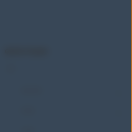
instrumentasi untuk kebutuhan industri. Kami
menyediakan berbagai peralatan pengujian mulai dari
material & mechanical testing, non-destructive testing
(NDT), environmental monitoring, sensor & instrumentasi,
hingga sistem data logging dan kalibrasi.
Get In Touch
Address:
Jl. Radin Inten II No. 62 Duren Sawit –
Jakarta Timur 13440
WHATSAPP
+62 852-8571-1081
PHONE
+62 852-8571-1081
E-MAIL