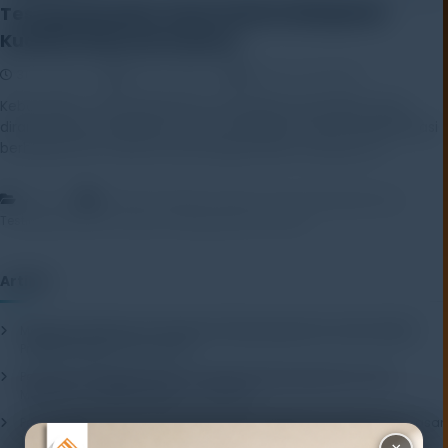
Testing Machine: Kunci Utama Menjamin
Kualitas Material Industri
31 July 2025
Rayhan Alfaza
Leave a Comment
Keberadaan Testing Machine merupakan perangkat yang
dirancang secara khusus untuk mengukur serta mengevaluasi
berbagai sifat mekanis dari beragam jenis material, […]
,
,
Artikel
Efisiensi Produksi Industri
Jenis Testing Machine
,
Testing Machine
Universal Testing Machine (UTM)
Artikel
Mengenal Pentingnya Package Testing Equipment untuk Kualitas
Produk Industri
20 July 2026
Pentingnya Menggunakan Package Testing Equipment untuk
Menjamin Kualitas Produk
17 July 2026
Pentingnya Package Quality Tester untuk Menjamin Kualitas Kemasan
13 July 2026