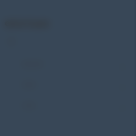
hingga sistem data logging dan kalibrasi.
Get In Touch
Address:
Jl. Radin Inten II No. 62 Duren Sawit –
Jakarta Timur 13440
WHATSAPP
+62 852-8571-1081
PHONE
+62 852-8571-1081
E-MAIL
eki@alatuji.com