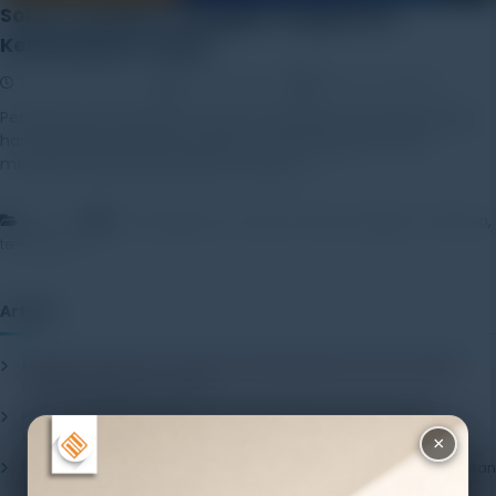
Solusi Terbaik & Canggih Pengukuran
Kelembaban Tanah
22 December 2021
Rayhan Alfaza
Leave a Comment
Pengukuran kelembaban tanah merupakan hal penting yang
harus dilakukan dalam pertanian, hal ini berguna untuk
mengukur seberapa banyak air yang […]
,
,
,
,
,
Artikel
data logger
farm
field
hobo data logger
monitoring
temperature
Artikel
Mengenal Pentingnya Package Testing Equipment untuk Kualitas
Produk Industri
20 July 2026
Pentingnya Menggunakan Package Testing Equipment untuk
Menjamin Kualitas Produk
17 July 2026
×
Pentingnya Package Quality Tester untuk Menjamin Kualitas Kemasan
13 July 2026