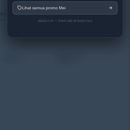
Lihat semua promo Mei
Our Vendor:
alatuji.co.id — Solusi alat uji terpercaya
Alatuji adalah penyedia solusi alat uji, alat ukur, dan
instrumentasi untuk kebutuhan industri. Kami
menyediakan berbagai peralatan pengujian mulai dari
material & mechanical testing, non-destructive testing
(NDT), environmental monitoring, sensor & instrumentasi,