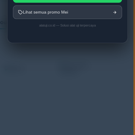
Lihat semua promo Mei
Our Vendor:
alatuji.co.id — Solusi alat uji terpercaya
Alatuji adalah penyedia solusi alat uji, alat ukur, dan
instrumentasi untuk kebutuhan industri. Kami
menyediakan berbagai peralatan pengujian mulai dari
material & mechanical testing, non-destructive testing