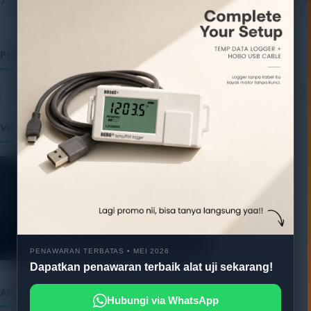
Pentingnya Package Quality Tester untuk Menjamin Kualitas Kemasan
13 July 2026
Produk
Select a category
Video
PENAWARAN TERBATAS • MEI 2026
Dapatkan penawaran terbaik alat uji sekarang!
Alatuji as member of:
Hubungi via WhatsApp