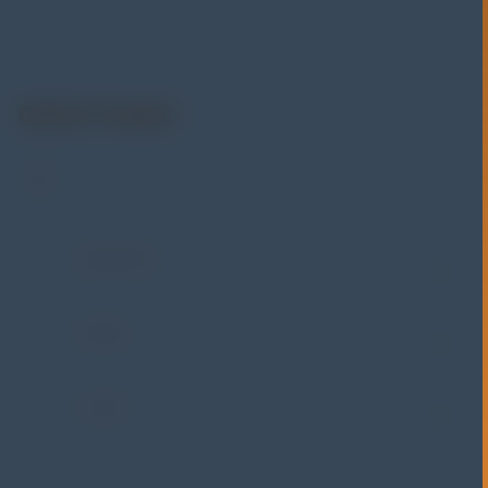
(NDT), environmental monitoring, sensor & instrumentasi,
hingga sistem data logging dan kalibrasi.
Get In Touch
Address:
Jl. Radin Inten II No. 62 Duren Sawit –
Jakarta Timur 13440
WHATSAPP
+62 852-8571-1081
PHONE
+62 852-8571-1081
E-MAIL
eki@alatuji.com