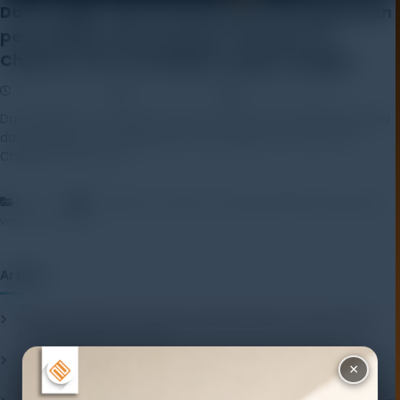
Data Logger Suhu Intemp telah mendapatkan
persetujuan oleh program Vaccines for
Children (VFC) di delapan negara bagian
25 August 2021
Rayhan Alfaza
Leave a Comment
Data logger suhu vaksin InTemp CX400 Onset telah dievaluasi
dan disetujui untuk digunakan oleh program Vaccines for
Children (VFC) di […]
,
,
,
,
Artikel
bluetooth
coldchain
hobodatalogger
temperature
,
vaccine
wireless
Artikel
Mengenal Pentingnya Package Testing Equipment untuk Kualitas
Produk Industri
20 July 2026
Pentingnya Menggunakan Package Testing Equipment untuk
×
Menjamin Kualitas Produk
17 July 2026