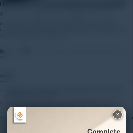
Hydraulic UTM: Solusi Uji Material yang Andal
5 August 2025
Rayhan Alfaza
Leave a Comment
Di tengah persaingan industri yang ketat, mutu material
menjadi aspek vital yang harus diprioritaskan. Kekuatan, daya
tahan, dan ketahanan suatu […]
,
,
Artikel
Hydraulic Universal Testing Machine
Hydraulic UTM
UTM
Artikel
Mengenal Pentingnya Package Testing Equipment untuk Kualitas
Produk Industri
20 July 2026
Pentingnya Menggunakan Package Testing Equipment untuk
Menjamin Kualitas Produk
17 July 2026
×
Pentingnya Package Quality Tester untuk Menjamin Kualitas Kemasan
13 July 2026