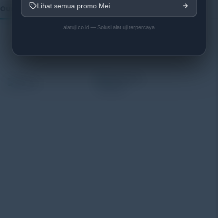
Lihat semua promo Mei
Our Vendor:
alatuji.co.id — Solusi alat uji terpercaya
Alatuji adalah penyedia solusi alat uji, alat ukur, dan
instrumentasi untuk kebutuhan industri. Kami
menyediakan berbagai peralatan pengujian mulai dari
material & mechanical testing, non-destructive testing
(NDT), environmental monitoring, sensor & instrumentasi,
hingga sistem data logging dan kalibrasi.