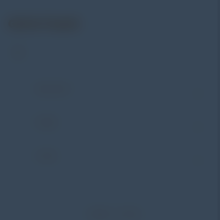
Get In Touch
Address:
Jl. Radin Inten II No. 62 Duren Sawit –
Jakarta Timur 13440
WHATSAPP
+62 852-8571-1081
PHONE
+62 852-8571-1081
E-MAIL
eki@alatuji.com
©
2026
Copyright by
Taharica
×
Alat Uji
. All rights reserved.