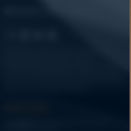
Alatuji adalah penyedia solusi alat uji, alat ukur, dan
instrumentasi untuk kebutuhan industri. Kami
menyediakan berbagai peralatan pengujian mulai dari
material & mechanical testing, non-destructive testing
(NDT), environmental monitoring, sensor & instrumentasi,
hingga sistem data logging dan kalibrasi.
Get In Touch
Address:
Jl. Radin Inten II No. 62 Duren Sawit –
Jakarta Timur 13440