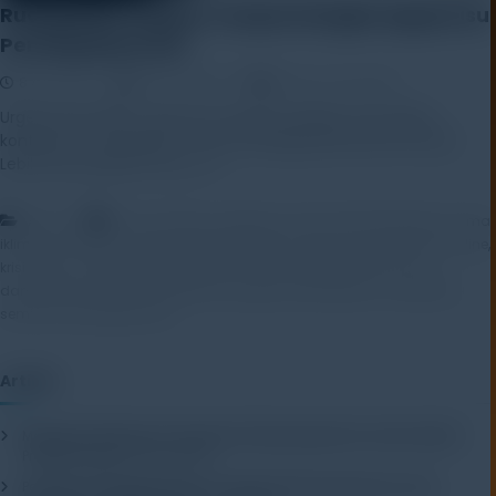
Ruang Iklim Adalah Tempat Nongkrongnya Isu
Penting Masa Kini
8 April 2025
Rayhan Alfaza
Leave a Comment
Urgensi krisis iklim menuntut respons kolektif, dan dalam
konteks ini, “ruang iklim” muncul sebagai kebutuhan krusial.
Lebih dari sekadar forum […]
,
,
Artikel
forum diskusi
interaksi manusia terhadap iklim
kamar
,
,
,
,
iklim
Kamar iklim adalah perangkat teknis
kamar uji
komunitas online
,
,
,
krisis iklim
media sosial
perubahan iklim
perubahan iklim dan
,
,
,
,
dampaknya
program pelatihan
program pendidikan
ruang iklim
,
seminar
tantangan iklim
Artikel
Mengenal Pentingnya Package Testing Equipment untuk Kualitas
Produk Industri
20 July 2026
Pentingnya Menggunakan Package Testing Equipment untuk