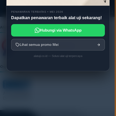
e
r
PENAWARAN TERBATAS • MEI 2026
Dapatkan penawaran terbaik alat uji sekarang!
Alatuji as member of:
Hubungi via WhatsApp
Lihat semua promo Mei
alatuji.co.id — Solusi alat uji terpercaya
Our Vendor: