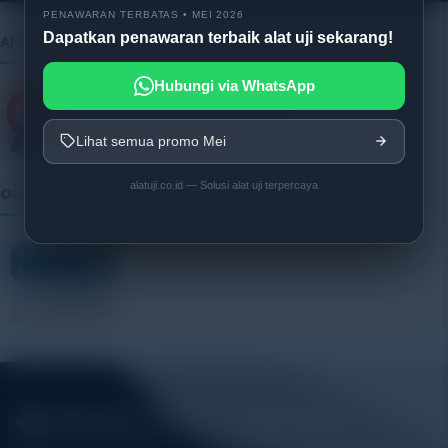
PENAWARAN TERBATAS • MEI 2026
Dapatkan penawaran terbaik alat uji sekarang!
Alatuji as member of:
Hubungi via WhatsApp
Lihat semua promo Mei
alatuji.co.id — Solusi alat uji terpercaya
Our Vendor: