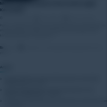
Monitoring Kesehatan Pohon untuk Cegah
Kerusakan
12 December 2025
Rayhan Alfaza
Leave a Comment
Pohon yang sehat adalah aset berharga, baik untuk lingkungan
maupun ekonomi. Namun, serangan hama, penyakit, atau
kondisi lingkungan yang tidak […]
,
,
,
Artikel
kesehatan
monitoring
Monitoring Kesehatan Pohon
pohon
Artikel
Mengenal Pentingnya Package Testing Equipment untuk Kualitas
Produk Industri
20 July 2026
Pentingnya Menggunakan Package Testing Equipment untuk
Menjamin Kualitas Produk
17 July 2026
Pentingnya Package Quality Tester untuk Menjamin Kualitas Kemasan
13 July 2026