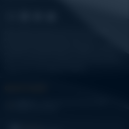
Alatuji adalah penyedia solusi alat uji, alat ukur, dan
instrumentasi untuk kebutuhan industri. Kami
menyediakan berbagai peralatan pengujian mulai dari
material & mechanical testing, non-destructive testing
(NDT), environmental monitoring, sensor & instrumentasi,
hingga sistem data logging dan kalibrasi.
Get In Touch
Address:
Jl. Radin Inten II No. 62 Duren Sawit –
Jakarta Timur 13440
WHATSAPP