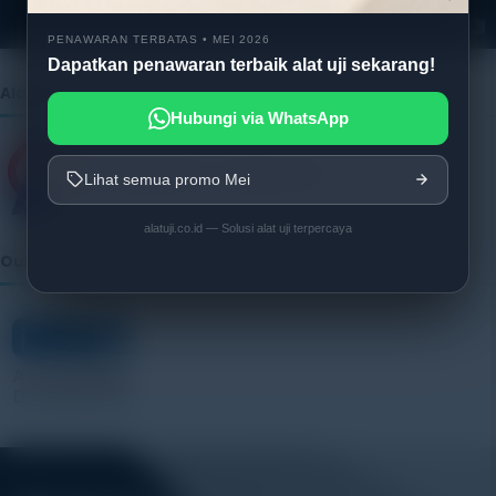
r
PENAWARAN TERBATAS • MEI 2026
Dapatkan penawaran terbaik alat uji sekarang!
Alatuji as member of:
Hubungi via WhatsApp
Lihat semua promo Mei
alatuji.co.id — Solusi alat uji terpercaya
Our Vendor: