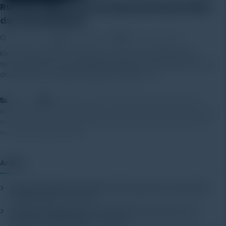
Ruang Lingkup Klimatologi: Memahami Iklim
dan Dinamikanya
10 April 2025
Rayhan Alfaza
Leave a Comment
Klimatologi adalah cabang ilmu yang mempelajari iklim,
termasuk pola cuaca jangka panjang, proses atmosfer, serta
dampaknya terhadap kehidupan di Bumi. […]
,
,
,
,
,
Artikel
atmosfer
cuaca
data iklim
iklim
klimatologi
,
,
,
,
klimatologi fisik
klimatologi regional
klimatologi terapan
lingkungan
,
,
,
,
mitigasi bencana
paleoklimatologi
perubahan iklim
prediksi iklim
,
suhu global
teknologi iklim
Artikel
Mengenal Pentingnya Package Testing Equipment untuk Kualitas
Produk Industri
20 July 2026
Pentingnya Menggunakan Package Testing Equipment untuk
Menjamin Kualitas Produk
17 July 2026