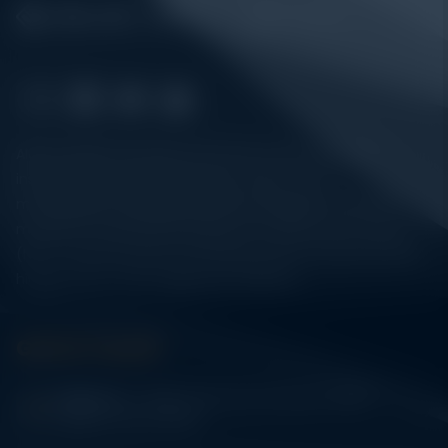
Alatuji adalah penyedia solusi alat uji, alat ukur, dan
instrumentasi untuk kebutuhan industri. Kami
menyediakan berbagai peralatan pengujian mulai dari
material & mechanical testing, non-destructive testing
(NDT), environmental monitoring, sensor & instrumentasi,
hingga sistem data logging dan kalibrasi.
Get In Touch
Address:
Jl. Radin Inten II No. 62 Duren Sawit –
Jakarta Timur 13440