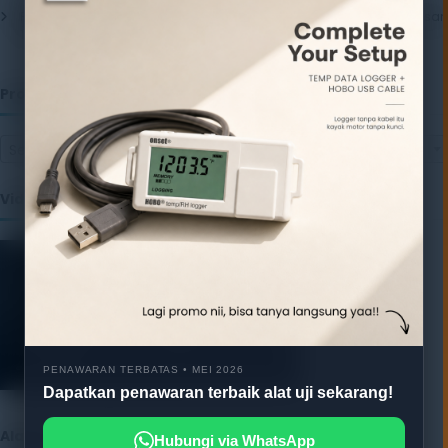
Pentingnya Package Quality Tester untuk Menjamin Kualitas Kemasan
13 July 2026
Produk
Select a category
Video
PENAWARAN TERBATAS • MEI 2026
Dapatkan penawaran terbaik alat uji sekarang!
Alatuji as member of:
Hubungi via WhatsApp