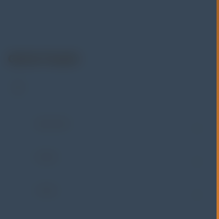
material & mechanical testing, non-destructive testing
(NDT), environmental monitoring, sensor & instrumentasi,
hingga sistem data logging dan kalibrasi.
Get In Touch
Address:
Jl. Radin Inten II No. 62 Duren Sawit –
Jakarta Timur 13440
WHATSAPP
+62 852-8571-1081
PHONE
+62 852-8571-1081
E-MAIL
eki@alatuji.com