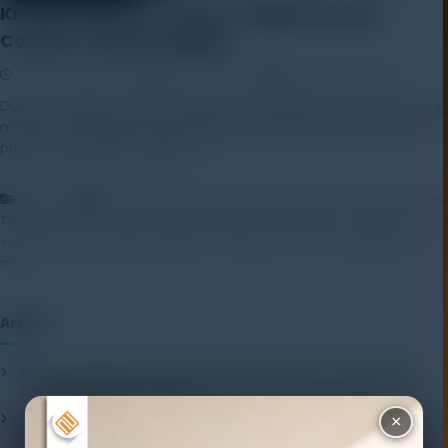
Knoop Hardness Tester: Pengertian dan
Contoh Produk Lengkap
11 November 2025
Rayhan Alfaza
Leave a Comment
Dalam pengujian material skala mikro, diperlukan alat ukur yang
mampu memberikan hasil dengan ketelitian tinggi, terutama
pada material tipis, fragile, […]
,
,
Artikel
alat uji laboratorium
Digital Hardness Tester
Hardness
,
,
,
Testing Machine
knoop hardness tester
kontrol kualitas material
micro
,
,
,
vickers hardness tester
pengujian coating
TH710 TH711
uji kekerasan
mikro
Artikel
Mengenal Pentingnya Package Testing Equipment untuk Kualitas
Produk Industri
20 July 2026
Pentingnya Menggunakan Package Testing Equipment untuk
×
Menjamin Kualitas Produk
17 July 2026