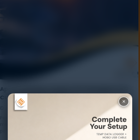
Apa Itu Weather Station dan Mengapa Data
Cuaca Sangat Penting?
×
29 December 2025
Rayhan Alfaza
Leave a Comment
Perubahan kondisi cuaca terjadi setiap waktu dan sering kali
memengaruhi berbagai aktivitas, mulai dari pertanian hingga
perencanaan pembangunan. Untuk memahami […]