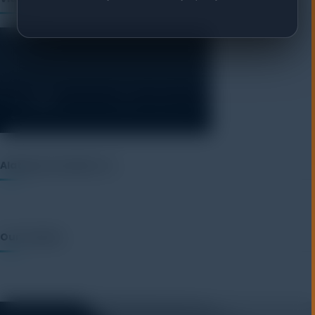
Alatuji as member of:
Our Vendor: