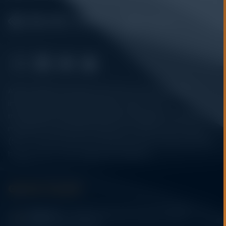
Alatuji adalah penyedia solusi alat uji, alat ukur, dan
instrumentasi untuk kebutuhan industri. Kami
menyediakan berbagai peralatan pengujian mulai dari
material & mechanical testing, non-destructive testing
(NDT), environmental monitoring, sensor & instrumentasi,
hingga sistem data logging dan kalibrasi.
Get In Touch
Address:
Jl. Radin Inten II No. 62 Duren Sawit –
Jakarta Timur 13440