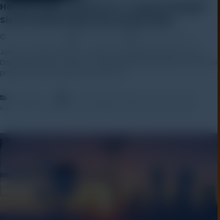
Hadapi Hujan Jakarta 14-17 Januari dengan
Sistem Monitoring Cuaca yang Tepat
15 January 2026
Rayhan Alfaza
Leave a Comment
Jakarta, 15 Januari 2026 – Badan Penanggulangan Bencana
Daerah (BPBD) DKI Jakarta mengeluarkan peringatan dini terkait
prakiraan hujan dengan intensitas […]
,
,
,
Artikel
News
bmkg-jakarta
Monitoring Cuaca
musim-
,
,
hujan-2026
prakiraan-cuaca-jakarta
stasiun cuaca otomatis