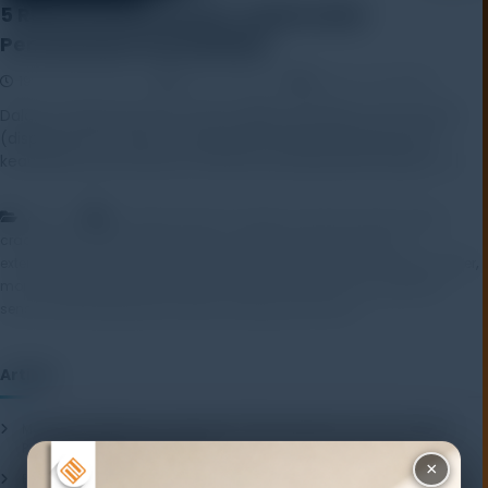
5 Rekomendasi Sensor Jarak untuk
Pemantauan Geoteknikal
19 November 2025
Rayhan Alfaza
Leave a Comment
Dalam konteks bisnis-ke-bisnis (B2B), pemilihan sensor jarak
(displacement sensor) yang tepat sangat penting untuk
keandalan pemantauan struktural dan geoteknik. Berikut […]
,
,
,
Artikel
alat pemantauan struktur
alat ukur jarak
alatuji
,
,
,
crackmeter
displacement sensor
displacement transducer
,
,
,
extensometer
long range displacement meter
magnetic extensometer
,
,
,
monitoring geoteknik
rekomendasi sensor jarak
sensor geoteknik
,
,
sensor jarak
tape extensometer
vibrating wire sensor
Artikel
Mengenal Pentingnya Package Testing Equipment untuk Kualitas
Produk Industri
20 July 2026
×
Pentingnya Menggunakan Package Testing Equipment untuk