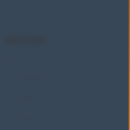
material & mechanical testing, non-destructive testing
(NDT), environmental monitoring, sensor & instrumentasi,
hingga sistem data logging dan kalibrasi.
Get In Touch
Address:
Jl. Radin Inten II No. 62 Duren Sawit –
Jakarta Timur 13440
WHATSAPP
+62 852-8571-1081
PHONE
+62 852-8571-1081
E-MAIL
eki@alatuji.com