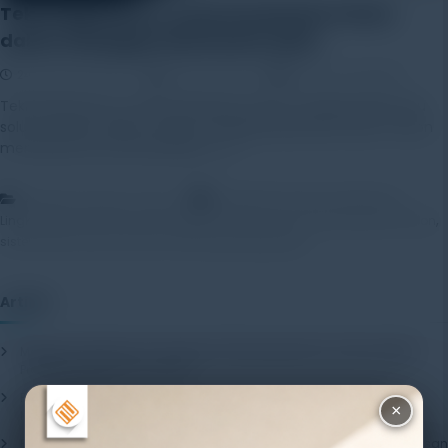
Teknologi Sensor untuk Kesehatan Pohon
dalam Menjaga Kelestarian Alam
24 December 2025
Rayhan Alfaza
Leave a Comment
Teknologi Sensor untuk Kesehatan Pohon menjadi salah satu
solusi modern dalam upaya menjaga kelestarian alam. Pohon
memiliki peran penting dalam […]
,
,
Artikel
Education Center
Kesehatan Pohon
Monitoring
,
,
,
Lingkungan
Pemantauan Berbasis Sensor
Sensor Pemantauan Pohon
,
sistem pemantauan pohon
teknologi lingkungan
Artikel
Mengenal Pentingnya Package Testing Equipment untuk Kualitas
Produk Industri
20 July 2026
Pentingnya Menggunakan Package Testing Equipment untuk
×
Menjamin Kualitas Produk
17 July 2026
Pentingnya Package Quality Tester untuk Menjamin Kualitas Kemasan