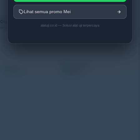
Lihat semua promo Mei
Our Vendor:
alatuji.co.id — Solusi alat uji terpercaya
Alatuji adalah penyedia solusi alat uji, alat ukur, dan
instrumentasi untuk kebutuhan industri. Kami
menyediakan berbagai peralatan pengujian mulai dari
material & mechanical testing, non-destructive testing