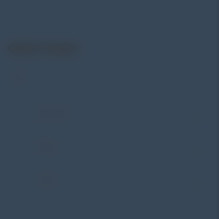
(NDT), environmental monitoring, sensor & instrumentasi,
hingga sistem data logging dan kalibrasi.
Get In Touch
Address:
Jl. Radin Inten II No. 62 Duren Sawit –
Jakarta Timur 13440
WHATSAPP
+62 852-8571-1081
PHONE
+62 852-8571-1081
E-MAIL
eki@alatuji.com