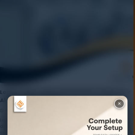
Logger Suhu: Solusi Pemantauan Temperatur
Akurat dan Real-Time
×
30 December 2025
Rayhan Alfaza
Leave a Comment
Logger Suhu menjadi perangkat yang semakin banyak
digunakan dalam berbagai sektor industri maupun kebutuhan
sehari-hari. Perkembangan teknologi pemantauan temperatur