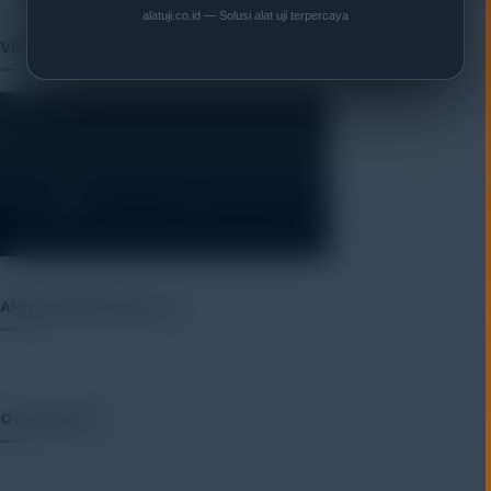
alatuji.co.id — Solusi alat uji terpercaya
Video
Alatuji as member of:
Our Vendor: