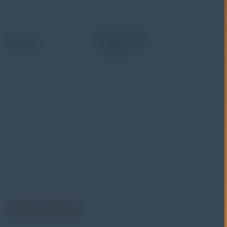
Alatuji adalah penyedia solusi alat uji, alat ukur, dan
instrumentasi untuk kebutuhan industri. Kami
menyediakan berbagai peralatan pengujian mulai dari
material & mechanical testing, non-destructive testing
(NDT), environmental monitoring, sensor & instrumentasi,
hingga sistem data logging dan kalibrasi.
Get In Touch