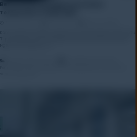
Best Practice Menjaga Server Room
Temperature Tetap Stabil
21 January 2026
Rayhan Alfaza
Leave a Comment
Kamu pasti tahu dong, ruang server itu jantungnya infrastruktur
TI perusahaan? Nah, bayangkan kalau jantung ini kepanasan.
Ngeri, kan? Makanya, […]
,
,
Artikel
Education Center
manajemen-pusat-data
,
,
,
Pemantauan Suhu
pendinginan-server
perawatan-ruang-server
suhu-ruang-server