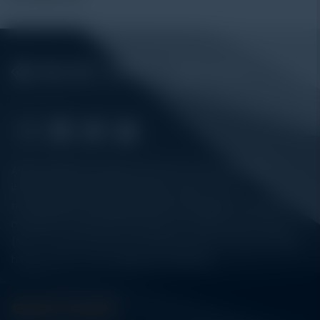
Alatuji adalah penyedia solusi alat uji, alat ukur, dan
instrumentasi untuk kebutuhan industri. Kami
menyediakan berbagai peralatan pengujian mulai dari
material & mechanical testing, non-destructive testing
(NDT), environmental monitoring, sensor & instrumentasi,
hingga sistem data logging dan kalibrasi.
Get In Touch