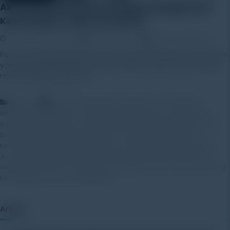
Akuratkah ArborElectro dalam Mengetahui
Keberadaan Jamur di Pohon?
24 September 2024
Rayhan Alfaza
Leave a Comment
Pohon menjadi salah satu elemen terpenting dalam ekosistem
yang sering memiliki banyak tantangan yang tak terlihat oleh
mata telanjang. Salah […]
,
Artikel
Apa itu ArborElectro Impendance Tomograph?
,
ArborElectro Impendance Tomograph
Bagaimana sih Cara Kerja
,
,
ArborElectro Impedance Tomograph?
Deteksi Dini
Efisiensi Waktu dan
,
,
Biaya
Kapan ArborElectro Impedance Tomograph Diperlukan?
Keuntungan ArborElectro Impedance Tomograph dalam Mendeteksi
,
,
,
Jamur
Non-Destruktif
Pemetaan Tiga Dimensi Pada Pohon
Pohon
,
dengan Nilai Ekonomis Tinggi
Pohon dengan Tanda-Tanda Luar yang
,
Mencurigakan
Pohon di Area Publik
Artikel