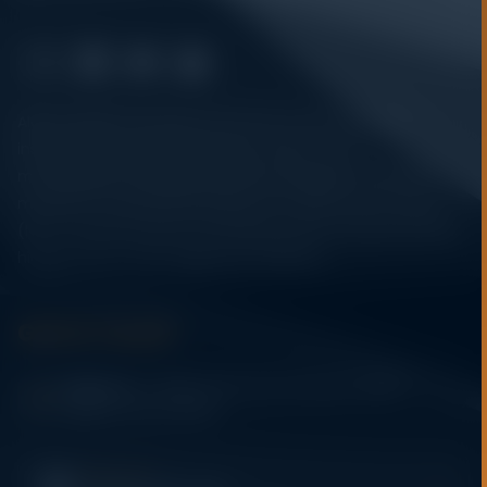
Alatuji adalah penyedia solusi alat uji, alat ukur, dan
instrumentasi untuk kebutuhan industri. Kami
menyediakan berbagai peralatan pengujian mulai dari
material & mechanical testing, non-destructive testing
(NDT), environmental monitoring, sensor & instrumentasi,
hingga sistem data logging dan kalibrasi.
Get In Touch
Address:
Jl. Radin Inten II No. 62 Duren Sawit –
Jakarta Timur 13440
WHATSAPP