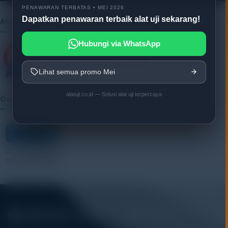
PENAWARAN TERBATAS • MEI 2026
Dapatkan penawaran terbaik alat uji sekarang!
Alatuji as member of:
Hubungi via WhatsApp
Lihat semua promo Mei
alatuji.co.id — Solusi alat uji terpercaya
Our Vendor: