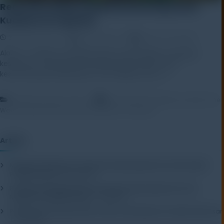
Real Time Water Quality Monitoring untuk
Kualitas Air Optimal
20 February 2026
Rayhan Alfaza
Leave a Comment
AlatUji – Kualitas air adalah faktor krusial dalam menjaga
kesehatan masyarakat, kelangsungan industri, dan
keseimbangan lingkungan. Di era digital saat […]
,
,
Artikel
Education Center
pemantauan kualitas air
Real Time
,
Water Quality Monitoring
water quality monitoring
Artikel
Mengenal Pentingnya Package Testing Equipment untuk Kualitas
Produk Industri
20 July 2026
Pentingnya Menggunakan Package Testing Equipment untuk
Menjamin Kualitas Produk
17 July 2026
Pentingnya Package Quality Tester untuk Menjamin Kualitas Kemasan
13 July 2026