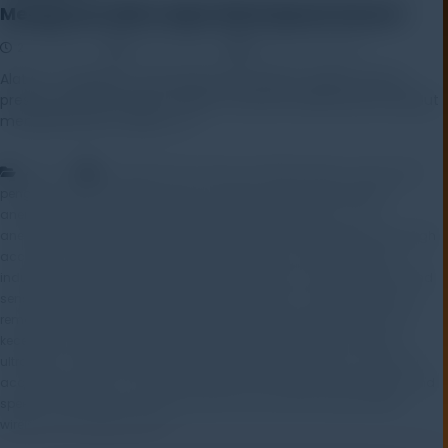
Mengenal Lebih Lanjut Wind Speed Sensor!
2 June 2025
Rayhan Alfaza
Leave a Comment
Alat Uji – Mengukur wind speed (kecepatan angin) secara
presisi bukanlah perkara sepele, terutama ketika data tersebut
menjadi penentu dalam […]
,
,
Artikel
aerodynamics sensor
alat pemantau cuaca
alat
,
,
,
pengukur angin otomatis
alat ukur angin
anemometer digital
,
,
anemometer sensor for turbine
anemometer ultrasonic
cup
,
,
anemometer working principle
environmental monitoring system
high
,
,
accuracy wind speed measurement
hot wire wind speed sensor
,
,
industrial wind measurement
iot weather sensor
meteorological wind
,
,
,
sensor
pengukuran kecepatan angin
precision wind speed sensor
,
,
remote wind speed telemetry
renewable energy monitoring
sensor
,
,
,
kecepatan angin
smart weather station
teknologi sensor angin
,
,
ultrasonic anemometer sensor
weather telemetry sensor
wind data
,
,
,
acquisition system
wind sensor terbaik
wind speed data logger
wind
,
,
,
speed monitoring
wind speed sensor
wind tunnel measurement
wireless wind speed sensor