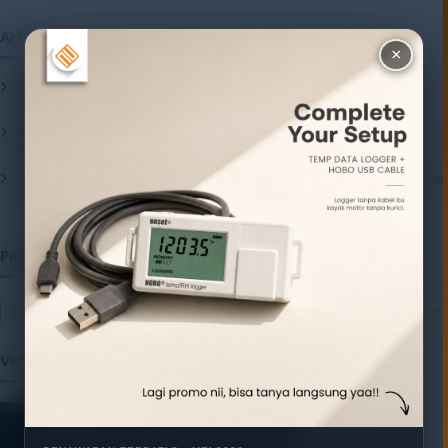
Artikel
×
Mengenal Pentingnya Package Testing Equipment untuk Kualitas
Produk Industri
20 July 2026
Pentingnya Menggunakan Package Testing Equipment untuk
Menjamin Kualitas Produk
17 July 2026
Pentingnya Package Quality Tester untuk Menjamin Kualitas Kemasan
13 July 2026
Produk
Select a category
Video