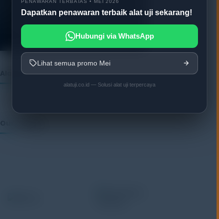
PENAWARAN TERBATAS • MEI 2026
Dapatkan penawaran terbaik alat uji sekarang!
Hubungi via WhatsApp
Lihat semua promo Mei
Alatuji as member of:
alatuji.co.id — Solusi alat uji terpercaya
Our Vendor: