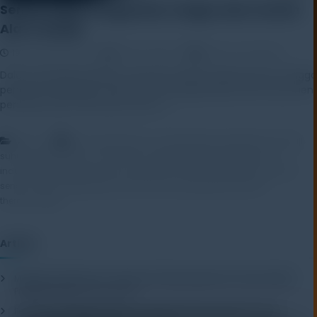
Sensor Suhu: Pengertian, Fungsi, dan Contoh
Alat Terbaik
19 November 2025
Rayhan Alfaza
Leave a Comment
Dalam berbagai bidang, mulai dari industri, laboratorium, hingga
penelitian lapangan, sensor suhu menjadi salah satu instrumen
penting untuk memantau dan […]
,
,
Artikel
alat laboratorium
alat pengukur temperatur
alat uji
,
,
,
,
suhu
alat ukur suhu
cold chain monitoring
data logger suhu
,
,
,
industrial temperature sensor
kalibrator suhu
monitoring suhu
RTD
,
,
,
,
sensor
sensor lingkungan
sensor suhu
temperature sensor
thermocouple
Artikel
Mengenal Pentingnya Package Testing Equipment untuk Kualitas
Produk Industri
20 July 2026
Pentingnya Menggunakan Package Testing Equipment untuk