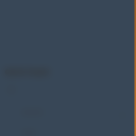
Alatuji adalah penyedia solusi alat uji, alat ukur, dan
instrumentasi untuk kebutuhan industri. Kami
menyediakan berbagai peralatan pengujian mulai dari
material & mechanical testing, non-destructive testing
(NDT), environmental monitoring, sensor & instrumentasi,
hingga sistem data logging dan kalibrasi.
Get In Touch
Address:
Jl. Radin Inten II No. 62 Duren Sawit –
Jakarta Timur 13440
WHATSAPP
+62 852-8571-1081
PHONE