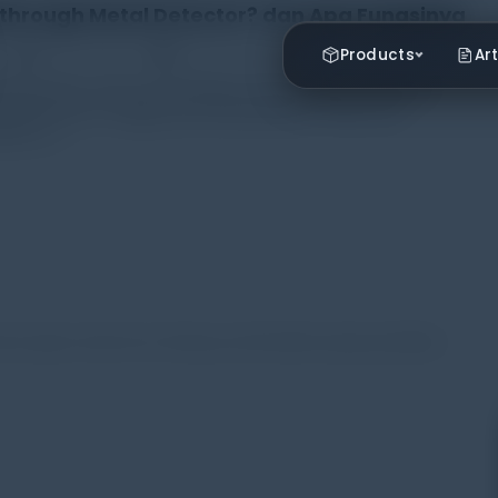
kthrough Metal Detector? dan Apa Fungsinya
Rayhan Alfaza
Leave a Comment
Products
Art
 prioritas utama di berbagai tempat publik, mulai dari
perkantoran, hingga pusat perbelanjaan. Salah satu
nan […]
,
,
,
pintu logam
Keamanan Gedung
metal detector gate
pendeteksi