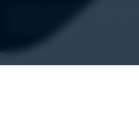
Alatuji adalah penyedia solusi alat uji, alat ukur, dan instrum
kebutuhan industri. Kami menyediakan berbagai peralatan pe
material & mechanical testing, non-destructive testing (ND
monitoring, sensor & instrumentasi, hingga sistem data loggin