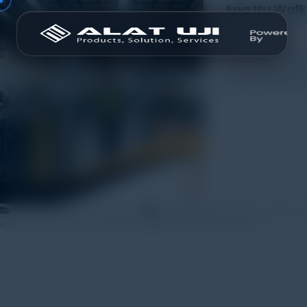
Apa Itu Wal
1 December 2025
Keamanan menjadi
bandara, gedung 
perangkat keama
,
,
Artikel
Products Knowledge
alat pendeteksi logam
detector 
,
,
logam
sistem keamanan pintar
Walkthrough metal detector