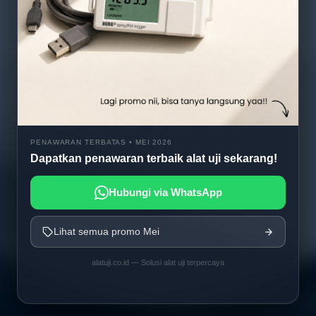
PENAWARAN TERBATAS • MEI 2026
Dapatkan penawaran terbaik alat uji sekarang!
Hubungi via WhatsApp
Lihat semua promo Mei
alatuji.co.id — Solusi alat uji terpercaya