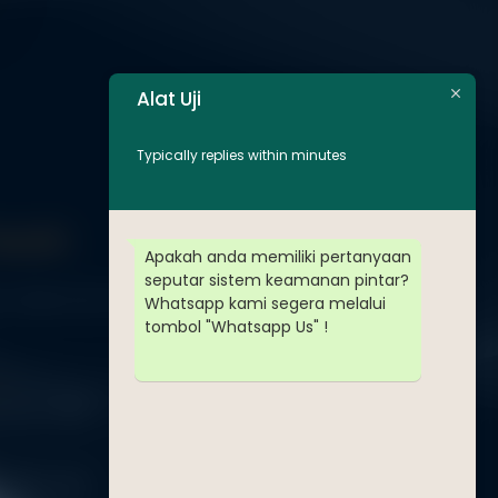
Alat Uji
Typically replies within minutes
Touch
Apakah anda memiliki pertanyaan
seputar sistem keamanan pintar?
Jl. Radin Inten II No. 62 Duren Sawit – Jakarta Timur 13440
Whatsapp kami segera melalui
tombol "Whatsapp Us" !
PP
-8571-1081
-8571-1081