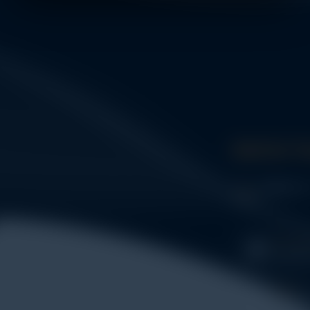
Get In 
Address:
WHATSA
+62 852
PHONE
+62 852