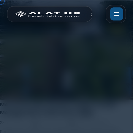
Memantau Iklim di Kebun Anggur Dengan
Menggunakan HOBO Data Logger
18 June 2019
Rayhan Alfaza
Leave a Comment
Penggunaan HOBO Data Loggers di Kebun Anggur adalah