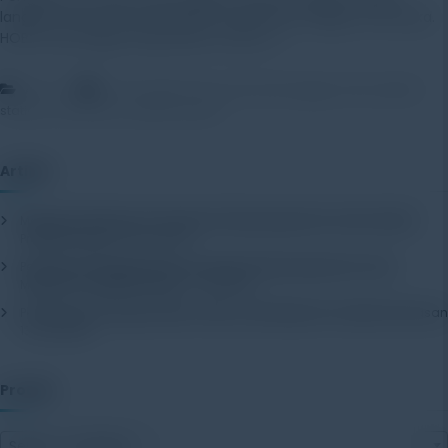
langkah yang banyak dilakukan bagi petani Anggur di Amerika.
HOBO data logger dingunakan untuk […]
,
,
Artikel
data logger hobo
hobo data logger
hobo weather
,
,
station
smart farm
weather station
Artikel
Mengenal Pentingnya Package Testing Equipment untuk Kualitas
Produk Industri
20 July 2026
Pentingnya Menggunakan Package Testing Equipment untuk
Menjamin Kualitas Produk
17 July 2026
Pentingnya Package Quality Tester untuk Menjamin Kualitas Kemasan
13 July 2026
Produk
Select a category