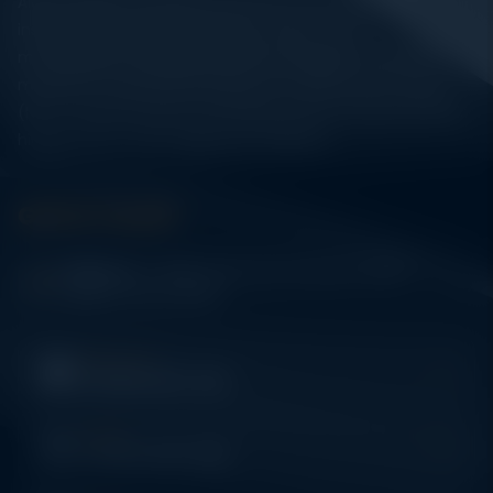
Alatuji adalah penyedia solusi alat uji, alat ukur, dan
instrumentasi untuk kebutuhan industri. Kami
menyediakan berbagai peralatan pengujian mulai dari
material & mechanical testing, non-destructive testing
(NDT), environmental monitoring, sensor & instrumentasi,
hingga sistem data logging dan kalibrasi.
Get In Touch
Address:
Jl. Radin Inten II No. 62 Duren Sawit –
Jakarta Timur 13440
WHATSAPP
+62 852-8571-1081
PHONE
+62 852-8571-1081