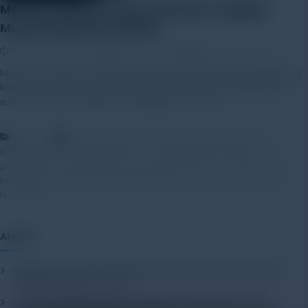
Macam-Macam Suhu: Panduan Lengkap
Mudah Dipahami (2025)
19 November 2025
Rayhan Alfaza
Leave a Comment
Macam-macam suhu merupakan konsep penting yang sering
kita temui dalam kehidupan sehari-hari, baik saat mengukur
suhu tubuh, memasak, memprediksi cuaca, […]
,
,
,
,
Artikel
energi panas
fisika suhu
ilmu fisika
jenis suhu
,
,
,
konversi suhu
macam-macam suhu
pengetahuan dasar suhu
,
,
,
,
pengukuran suhu
perubahan suhu
skala suhu
suhu celcius
suhu
,
,
,
,
,
fahrenheit
suhu kelvin
suhu lingkungan
suhu reaumur
suhu tubuh
termometer
Artikel
Mengenal Pentingnya Package Testing Equipment untuk Kualitas
Produk Industri
20 July 2026
Pentingnya Menggunakan Package Testing Equipment untuk