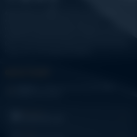
Alatuji adalah penyedia solusi alat uji, alat ukur, dan
instrumentasi untuk kebutuhan industri. Kami
menyediakan berbagai peralatan pengujian mulai dari
material & mechanical testing, non-destructive testing
(NDT), environmental monitoring, sensor & instrumentasi,
hingga sistem data logging dan kalibrasi.
Get In Touch
Address:
Jl. Radin Inten II No. 62 Duren Sawit –
Jakarta Timur 13440
WHATSAPP
+62 852-8571-1081
PHONE