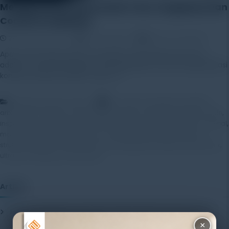
Mengenal Non Destructive Test, Fungsinya dan
Contoh Produknya
24 November 2025
Rayhan Alfaza
Leave a Comment
Apa Itu Non Destructive Test (NDT)? Non destructive test
adalah metode pengujian yang digunakan untuk mengevaluasi
kondisi material, struktur, atau […]
,
,
,
Artikel
Education Center
acoustic tomograph
alat NDT
,
,
,
,
arborsonic 3D
eddy current testing
evaluasi material
inspeksi industri
,
,
,
,
inspeksi kayu
inspeksi material
keamanan konstruksi
kualitas material
,
,
,
magnetic particle testing
NDT
non destructive test
pemeriksaan
,
,
,
,
struktur
pengujian tanpa merusak
radiographic testing
uji ultrasonik
,
ultrasonic testing
visual testing
Artikel
Mengenal Pentingnya Package Testing Equipment untuk Kualitas
Produk Industri
20 July 2026
×