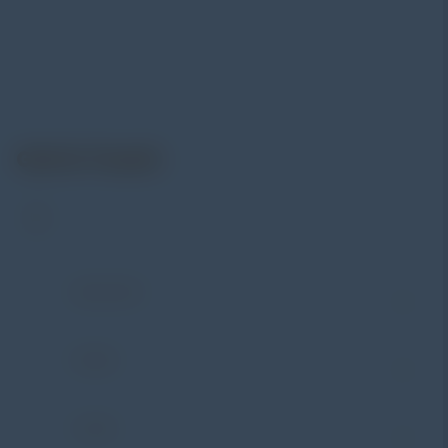
menyediakan berbagai peralatan pengujian mulai dari
material & mechanical testing, non-destructive testing
(NDT), environmental monitoring, sensor & instrumentasi,
hingga sistem data logging dan kalibrasi.
Get In Touch
Address:
Jl. Radin Inten II No. 62 Duren Sawit –
Jakarta Timur 13440
WHATSAPP
+62 852-8571-1081
PHONE
+62 852-8571-1081
E-MAIL
eki@alatuji.com