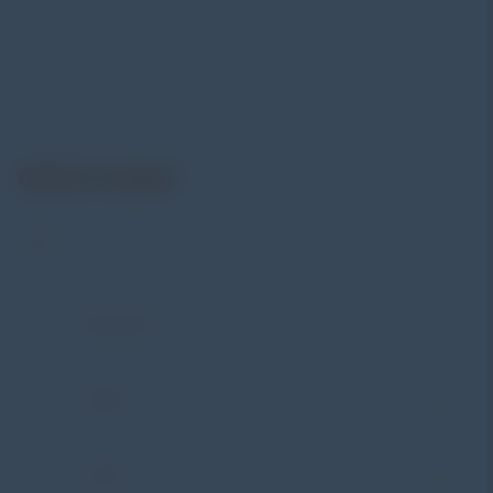
menyediakan berbagai peralatan pengujian mulai dari
material & mechanical testing, non-destructive testing
(NDT), environmental monitoring, sensor & instrumentasi,
hingga sistem data logging dan kalibrasi.
Get In Touch
Address:
Jl. Radin Inten II No. 62 Duren Sawit –
Jakarta Timur 13440
WHATSAPP
+62 852-8571-1081
PHONE
+62 852-8571-1081
E-MAIL