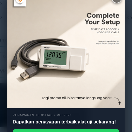
Pentingnya Menggunakan Package Testing Equipment untuk
Menjamin Kualitas Produk
17 July 2026
Pentingnya Package Quality Tester untuk Menjamin Kualitas Kemasan
13 July 2026
Produk
Select a category
Video
PENAWARAN TERBATAS • MEI 2026
Dapatkan penawaran terbaik alat uji sekarang!