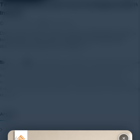
Testing Machine dan Peran Pentingnya dalam
Industri
31 October 2025
Rayhan Alfaza
Dalam dunia industri modern, kualitas menjadi faktor penentu
keberhasilan suatu produk. Setiap bahan yang digunakan
dalam proses produksi harus melalui […]
,
,
Artikel
Alat Uji Material
Compression Testing Machine
Fatigue
,
,
,
Testing Machine
Hardness Testing Machine
Impact Testing Machine
,
,
Kontrol Kualitas Produk
laboratorium pengujian
Mesin Pengujian
,
,
,
Industri
Pengujian Material
Quality Control Industri
Standar Kualitas
,
,
,
Industri
Teknologi Pengujian Material
Testing Machine
Universal Testing
Machine
Artikel
Mengenal Pentingnya Package Testing Equipment untuk Kualitas
Produk Industri
20 July 2026
×