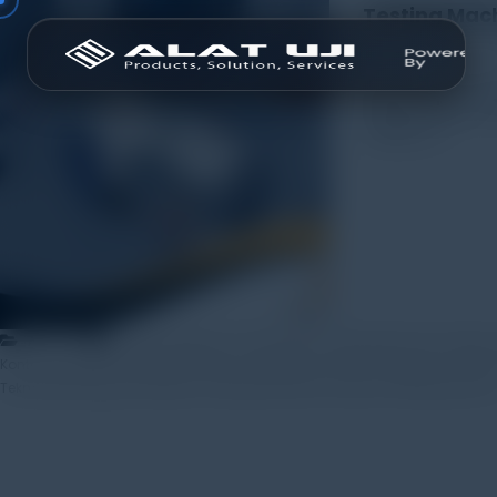
Testing Mac
31 October 2025
Dalam dunia indu
suatu produk. Se
melalui […]
,
,
Artikel
Alat Uji Material
Compression Testing Machine
Fatigue
,
,
Kontrol Kualitas Produk
laboratorium pengujian
Mesin Pengujian Industri
,
,
Teknologi Pengujian Material
Testing Machine
Universal Testing Machin