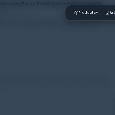
hine dan Peran Pentingnya dalam Industri
Rayhan Alfaza
Products
Art
stri modern, kualitas menjadi faktor penentu keberhasilan
tiap bahan yang digunakan dalam proses produksi harus
,
,
,
 Testing Machine
Hardness Testing Machine
Impact Testing Machine
,
,
,
,
Pengujian Material
Quality Control Industri
Standar Kualitas Industri
e