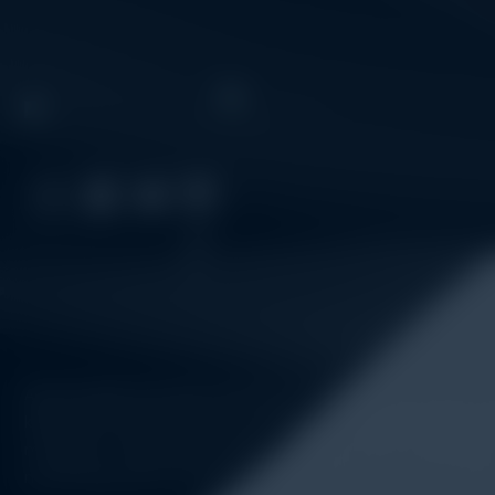
Alatuji adalah penyedia solusi alat uji, alat ukur, dan instrum
kebutuhan industri. Kami menyediakan berbagai peralatan pe
material & mechanical testing, non-destructive testing (ND
monitoring, sensor & instrumentasi, hingga sistem data loggin