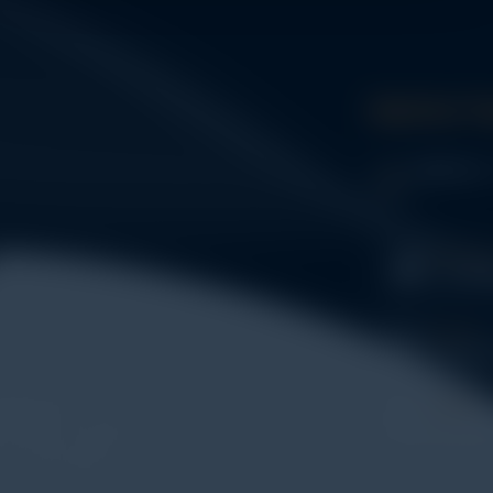
Get In 
Address:
WHATSA
+62 852
PHONE
+62 852
entasi untuk
E-MAIL
ngujian mulai dari
eki@ala
T), environmental
g dan kalibrasi.