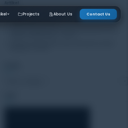
Artikel
ikel
Projects
About Us
Contact Us
Mengenal Pentingnya Package Testing Equipment untuk Kualitas
Produk Industri
20 July 2026
Pentingnya Menggunakan Package Testing Equipment untuk
Menjamin Kualitas Produk
17 July 2026
Pentingnya Package Quality Tester untuk Menjamin Kualitas
Kemasan
13 July 2026
Produk
Select a category
Video