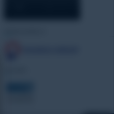
Alatuji as member of:
Our Vendor: