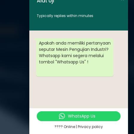
Alat Uji
Typically replies within minutes
Touch
Apakah anda memiliki pertanyaan
Jl. Radin Inten II No. 62 Duren Sawit – Jakarta Timur 13440
seputar Mesin Pengujian Industri?
Whatsapp kami segera melalui
tombol "Whatsapp Us" !
PP
-8571-1081
-8571-1081
WhatsApp Us
tuji.com
???? Online | Privacy policy