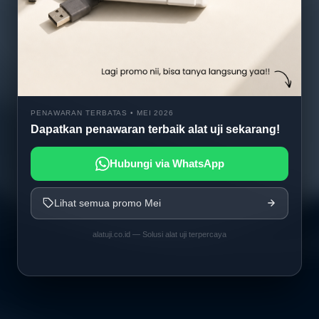
PENAWARAN TERBATAS • MEI 2026
Dapatkan penawaran terbaik alat uji sekarang!
Hubungi via WhatsApp
Lihat semua promo Mei
alatuji.co.id — Solusi alat uji terpercaya