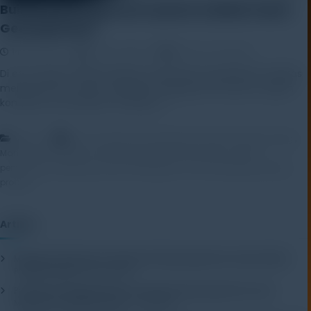
Building Management System Adalah Solusi
Gedung Pintar
14 April 2025
Rayhan Alfaza
Leave a Comment
Di era modern, ketika efisiensi energi dan pengelolaan fasilitas
menjadi fokus utama, building management system adalah
komponen vital dalam strategi […]
,
,
,
Artikel
bms
building management system
Efisiensi Energi
,
,
,
Manajemen Fasilitas
otomasi gedung
sistem HVAC
sistem
,
,
,
pemantauan gedung
sistem terintegrasi
smart building
teknologi
properti
Artikel
Mengenal Pentingnya Package Testing Equipment untuk Kualitas
Produk Industri
20 July 2026
Pentingnya Menggunakan Package Testing Equipment untuk
Menjamin Kualitas Produk
17 July 2026