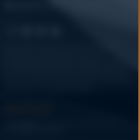
Alatuji adalah penyedia solusi alat uji, alat ukur, dan
instrumentasi untuk kebutuhan industri. Kami
menyediakan berbagai peralatan pengujian mulai dari
material & mechanical testing, non-destructive testing
(NDT), environmental monitoring, sensor & instrumentasi,
hingga sistem data logging dan kalibrasi.
Get In Touch
Address:
Jl. Radin Inten II No. 62 Duren Sawit –
Jakarta Timur 13440