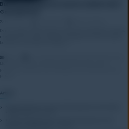
Building Management System Adalah Solusi
Gedung Pintar
14 April 2025
Rayhan Alfaza
Leave a Comment
Di era modern, ketika efisiensi energi dan pengelolaan fasilitas
menjadi fokus utama, building management system adalah
komponen vital dalam strategi […]
,
,
,
Artikel
bms
building management system
Efisiensi Energi
,
,
,
Manajemen Fasilitas
otomasi gedung
sistem HVAC
sistem
,
,
,
pemantauan gedung
sistem terintegrasi
smart building
teknologi
properti
Artikel
Mengenal Pentingnya Package Testing Equipment untuk Kualitas
Produk Industri
20 July 2026
Pentingnya Menggunakan Package Testing Equipment untuk
Menjamin Kualitas Produk
17 July 2026