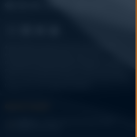
Alatuji adalah penyedia solusi alat uji, alat ukur, dan
instrumentasi untuk kebutuhan industri. Kami
menyediakan berbagai peralatan pengujian mulai dari
material & mechanical testing, non-destructive testing
(NDT), environmental monitoring, sensor & instrumentasi,
hingga sistem data logging dan kalibrasi.
Get In Touch
Address:
Jl. Radin Inten II No. 62 Duren Sawit –
Jakarta Timur 13440