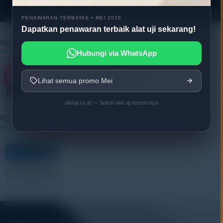
r
PENAWARAN TERBATAS • MEI 2026
Dapatkan penawaran terbaik alat uji sekarang!
Alatuji as member of:
Hubungi via WhatsApp
Lihat semua promo Mei
alatuji.co.id — Solusi alat uji terpercaya
Our Vendor: