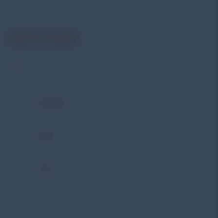
hingga sistem data logging dan kalibrasi.
Get In Touch
Address:
Jl. Radin Inten II No. 62 Duren Sawit –
Jakarta Timur 13440
WHATSAPP
+62 852-8571-1081
PHONE
+62 852-8571-1081
E-MAIL
eki@alatuji.com