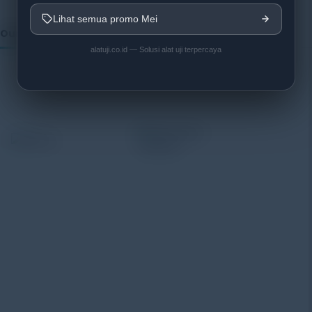
Lihat semua promo Mei
Our Vendor:
alatuji.co.id — Solusi alat uji terpercaya
Alatuji adalah penyedia solusi alat uji, alat ukur, dan
instrumentasi untuk kebutuhan industri. Kami
menyediakan berbagai peralatan pengujian mulai dari
material & mechanical testing, non-destructive testing
(NDT), environmental monitoring, sensor & instrumentasi,