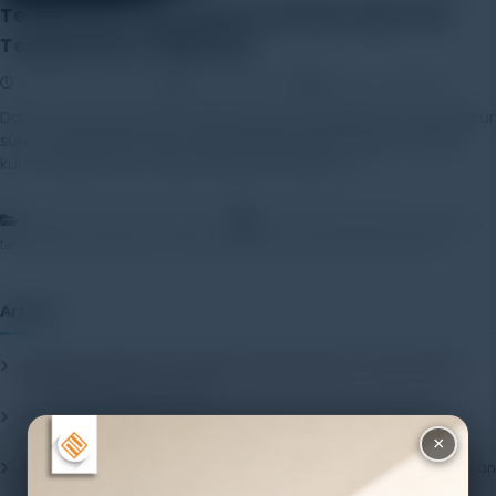
Temperatur Suhu Akurat: Review Fluke 724
Temperature Calibrator
28 November 2025
Rayhan Alfaza
Leave a Comment
Dalam dunia industri dan laboratorium, pengukuran temperatur
suhu yang akurat bukan sekadar kebutuhan, tetapi menjadi
kunci keselamatan operasional dan kualitas […]
,
,
,
Artikel
Products Knowledge
alat ukur temperature
Fluke 724
,
,
,
temperatur
temperatur suhu
temperature
temperature calibrator
Artikel
Mengenal Pentingnya Package Testing Equipment untuk Kualitas
Produk Industri
20 July 2026
Pentingnya Menggunakan Package Testing Equipment untuk
Menjamin Kualitas Produk
17 July 2026
×
Pentingnya Package Quality Tester untuk Menjamin Kualitas Kemasan
13 July 2026