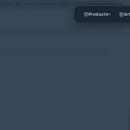
Suhu Akurat: Review Fluke 724 Temperature
Products
Art
 suhu yang akurat bukan sekadar kebutuhan, tetapi menjadi
,
,
,
peratur
temperatur suhu
temperature
temperature calibrator