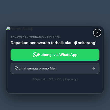
×
PENAWARAN TERBATAS • MEI 2026
Dapatkan penawaran terbaik alat uji sekarang!
Hubungi via WhatsApp
Lihat semua promo Mei
alatuji.co.id — Solusi alat uji terpercaya