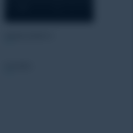
Alatuji as member of:
Our Vendor: