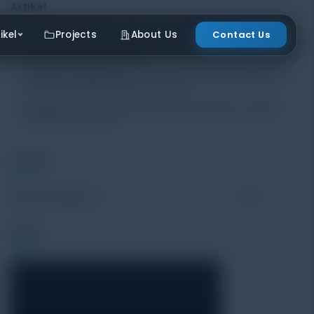
Artikel
ikel
Projects
About Us
Contact Us
Mengenal Pentingnya Package Testing Equipment untuk Kualitas
Produk Industri
20 July 2026
Pentingnya Menggunakan Package Testing Equipment untuk
Menjamin Kualitas Produk
17 July 2026
Pentingnya Package Quality Tester untuk Menjamin Kualitas
Kemasan
13 July 2026
Produk
Video