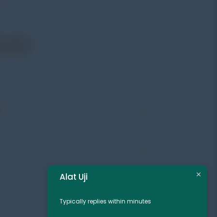
Touch
Jl. Radin Inten II No. 62 Duren Sawit – Jakarta Timur 13440
PP
-8571-1081
-8571-1081
Alat Uji
tuji.com
Typically replies within minutes