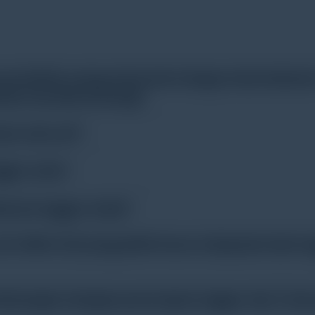
enelitian yang Anda dan kolega Anda lakukan 
atan terumbu karang?
an suhu air?
gger suhu?
baran logger Anda?
ir HOBO U22 yang lebih besar daripada data l
hubungan dengan penerapan logger dan / ata