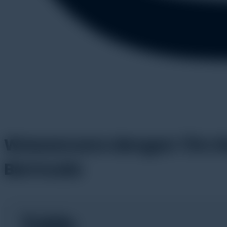
Wawancara dengan Tim Noye
Bermuda
Table