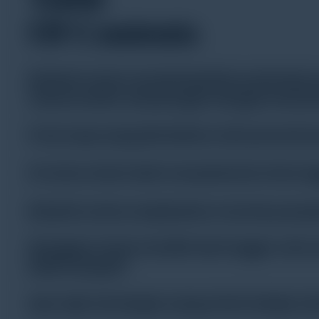
Of Contents
Bisakah Anda mendeskripsikan pekerjaan p
Sciences BIOS sehubungan dengan keseh
Peran apa yang dimainkan oleh pemantau
Di mana Anda telah menyebarkan Data lo
Bisakah Anda menjelaskan metode penye
Mengapa Anda memilih data logger suhu a
lebih kompak?
Apa saja tantangan yang Anda hadapi se