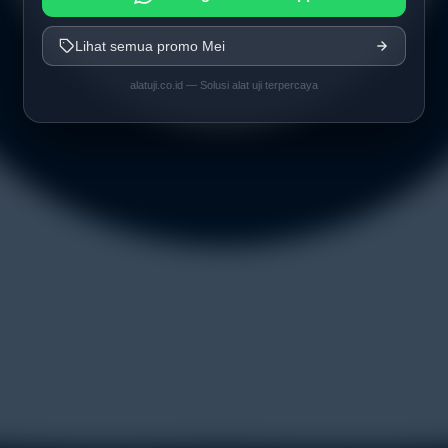
Lihat semua promo Mei
alatuji.co.id — Solusi alat uji terpercaya