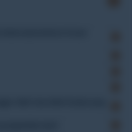
di Bermuda Institute of Ocean
ogger TidbiT atau HOBO Pendant yang
u pengambilan data?