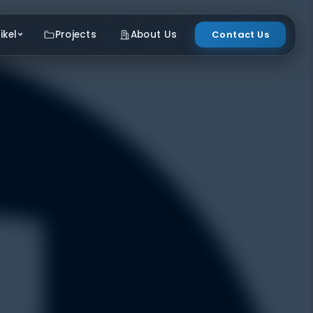
ikel
Projects
About Us
Contact Us